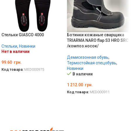
Стельки GIASCO 4000
Ботинки кожаные сварщика
TRIARMA NARO flap S3 HRO SRC
/композ.носок/
Стельки
,
Новинки
Нет в наличии
Демисезонная обувь
,
99.60
грн.
Термостойкая спецобувь
,
Новинки
Код товара:
MED000975
В наличии
ВЫБЕРИТЕ ПАРАМЕТРЫ
1 212.00
грн.
Код товара:
MED000911
ВЫБЕРИТЕ ПАРАМЕТРЫ