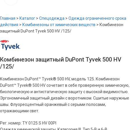
Главная
>
Каталог
>
Спецодежда
>
Одежда ограниченного срока
действия
>
Комбинезоны от химических веществ
>
Комбинезон
защитный DuPont Tyvek 500 HV /125/
Комбинезон защитный DuPont Tyvek 500 HV
/125/
Комбинезон DuPont™ Tyvek® 500 HV, модель 125. Комбинезон
DuPont™ Tyvek® 500 HV сочетает в себе проверенную химическую,
биологическую и антистатическую защиту с высокой видимостью.
Эргономичный защитный дизайн с воротником. Сшитые наружные
швы. Флуоресцентный оранжевый с серыми полосами,
отражающими свет.
Рег. номер: TY 0125 S HV 00PI
Одежда химической защиты, Категория III, Тип 5-B и 6-B