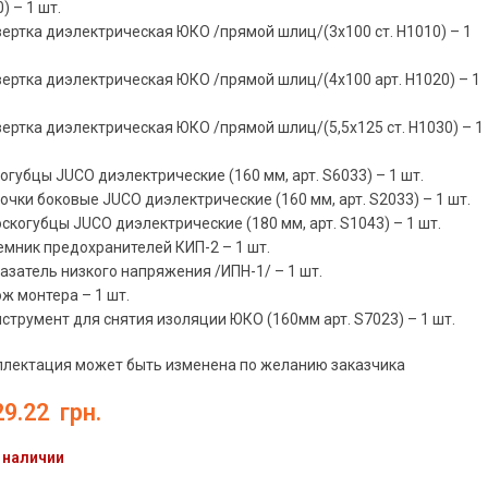
) – 1 шт.
вертка диэлектрическая ЮКО /прямой шлиц/(3х100 ст. H1010) – 1
вертка диэлектрическая ЮКО /прямой шлиц/(4х100 арт. H1020) – 1
вертка диэлектрическая ЮКО /прямой шлиц/(5,5х125 ст. H1030) – 1
когубцы JUCO диэлектрические (160 мм, арт. S6033) – 1 шт.
сочки боковые JUCO диэлектрические (160 мм, арт. S2033) – 1 шт.
оскогубцы JUCO диэлектрические (180 мм, арт. S1043) – 1 шт.
емник предохранителей КИП-2 – 1 шт.
казатель низкого напряжения /ИПН-1/ – 1 шт.
ож монтера – 1 шт.
нструмент для снятия изоляции ЮКО (160мм арт. S7023) – 1 шт.
плектация может быть изменена по желанию заказчика
29.22
грн.
 наличии