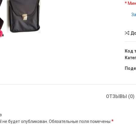
* Мин
За
До
Код 
Кате
Поде
ОТЗЫВЫ (0)
в
*
l не будет опубликован.
Обязательные поля помечены