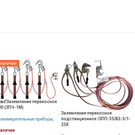
 наличии
рхив///Заземление переносное
0 (ЗПЧ-1М)
Заземление переносное
подстанционное /ЗПП-35/В2-3/1-
оизмерительные приборы,
25Х
и
наличии