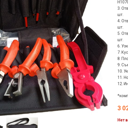
H1070
3. От
шт.
4. От
шт.
5. От
шт.
6. Уз
7. Ку
8. Пл
9. Съ
10. У
11. Н
12. И
*ком
чить
3 0
Нет в