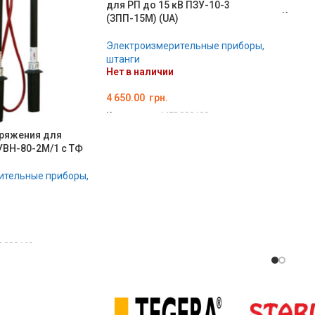
для РП до 15 кВ ПЗУ-10-3
Код то
(ЗПП-15М) (UA)
ПОД
Электроизмерительные приборы,
штанги
Нет в наличии
4 650.00
грн.
Код товара:
MED000408
ПОДРОБНЕЕ
пряжения для
УВН-80-2М/1 с ТФ
ительные приборы,
D000460