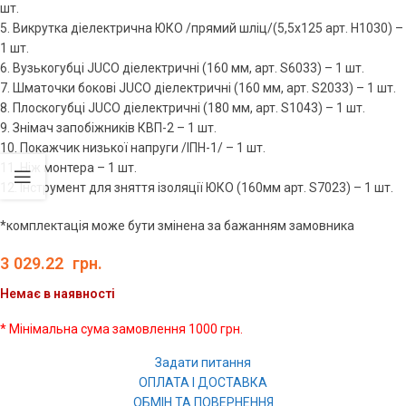
шт.
5. Викрутка діелектрична ЮКО /прямий шліц/(5,5х125 арт. H1030) –
1 шт.
6. Вузькогубці JUCO діелектричні (160 мм, арт. S6033) – 1 шт.
7. Шматочки бокові JUCO діелектричні (160 мм, арт. S2033) – 1 шт.
8. Плоскогубці JUCO діелектричні (180 мм, арт. S1043) – 1 шт.
9. Знімач запобіжників КВП-2 – 1 шт.
10. Покажчик низької напруги /ІПН-1/ – 1 шт.
11. Ніж монтера – 1 шт.
12. Інструмент для зняття ізоляції ЮКО (160мм арт. S7023) – 1 шт.
*комплектація може бути змінена за бажанням замовника
3 029.22
грн.
Немає в наявності
* Мінімальна сума замовлення 1000 грн.
Задати питання
ОПЛАТА І ДОСТАВКА
ОБМІН ТА ПОВЕРНЕННЯ