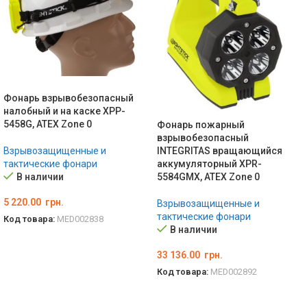
Фонарь взрывобезопасный
налобный и на каске XPP-
5458G, ATEX Zone 0
Фонарь пожарный
взрывобезопасный
Взрывозащищенные и
INTEGRITAS вращающийся
тактические фонари
аккумуляторный XPR-
В наличии
5584GMX, ATEX Zone 0
5 220.00
грн.
Взрывозащищенные и
тактические фонари
Код товара:
MED002838
В наличии
В КОРЗИНУ
33 136.00
грн.
Код товара:
MED002892
В КОРЗИНУ