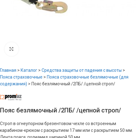
Увеличить
Главная
>
Каталог
>
Средства защиты от падения с высоты
>
Пояса страховочные
>
Пояса страховочные безлямочные (для
содержания)
>
Пояс безлямочный /2ПБ/ /цепной строп/
Пояс безлямочный /2ПБ/ /цепной строп/
Строп в огнеупорном брезентовом чехле со встроенным
карабином-крюком с раскрытием 17 мм или с раскрытием 50 мм.
Лента пояса: полиамид шириной 50 мм.