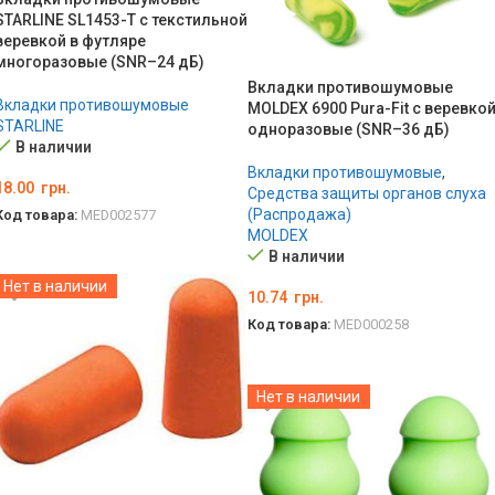
STARLINE SL1453-T с текстильной
веревкой в футляре
многоразовые (SNR–24 дБ)
Вкладки противошумовые
Вкладки противошумовые
MOLDEX 6900 Pura-Fit с веревко
STARLINE
одноразовые (SNR–36 дБ)
В наличии
Вкладки противошумовые
,
18.00
грн.
Средства защиты органов слуха
(Распродажа)
Код товара:
MED002577
MOLDEX
В КОРЗИНУ
В наличии
Нет в наличии
10.74
грн.
Код товара:
MED000258
В КОРЗИНУ
Нет в наличии