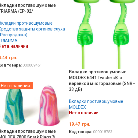
Вкладки противошумовые
TRIARMA /EP-02/
Вкладки противошумовые
,
Средства защиты органов слуха
(Распродажа)
TRIARMA
Нет в наличии
4.44
грн.
Код товара:
000009461
Вкладки противошумовые
ПОДРОБНЕЕ
MOLDEX 6441 Twisters® с
веревкой многоразовые (SNR–
Нет в наличии
33 дБ)
Вкладки противошумовые
MOLDEX
Нет в наличии
19.47
грн.
Вкладки противошумовые
Код товара:
000018783
MOLDEX 7800 Spark Plugs®