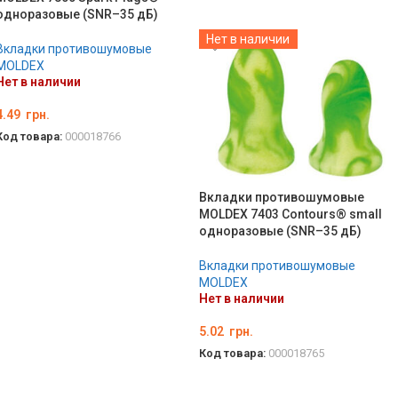
ПОДРОБНЕЕ
одноразовые (SNR–35 дБ)
Нет в наличии
Вкладки противошумовые
MOLDEX
Нет в наличии
4.49
грн.
Код товара:
000018766
ПОДРОБНЕЕ
Вкладки противошумовые
MOLDEX 7403 Contours® small
одноразовые (SNR–35 дБ)
Вкладки противошумовые
MOLDEX
Нет в наличии
5.02
грн.
Код товара:
000018765
ПОДРОБНЕЕ