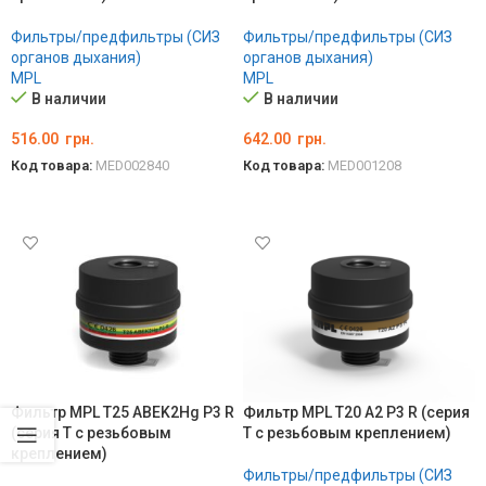
Фильтры/предфильтры (СИЗ
Фильтры/предфильтры (СИЗ
органов дыхания)
органов дыхания)
MPL
MPL
В наличии
В наличии
516.00
грн.
642.00
грн.
Код товара:
MED002840
Код товара:
MED001208
В КОРЗИНУ
В КОРЗИНУ
Фильтр MPL T25 ABEK2Hg P3 R
Фильтр MPL T20 A2 P3 R (серия
(серия T с резьбовым
T с резьбовым креплением)
креплением)
Фильтры/предфильтры (СИЗ