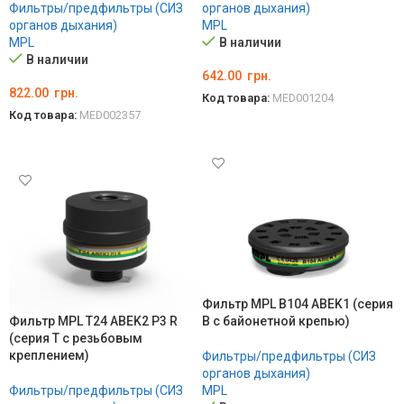
Фильтры/предфильтры (СИЗ
органов дыхания)
органов дыхания)
MPL
MPL
В наличии
В наличии
642.00
грн.
822.00
грн.
Код товара:
MED001204
Код товара:
MED002357
В КОРЗИНУ
В КОРЗИНУ
Фильтр MPL B104 ABEK1 (серия
Фильтр MPL T24 ABEK2 P3 R
В с байонетной крепью)
(серия T с резьбовым
креплением)
Фильтры/предфильтры (СИЗ
органов дыхания)
Фильтры/предфильтры (СИЗ
MPL