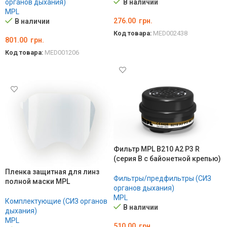
органов дыхания)
В наличии
MPL
276.00
грн.
В наличии
Код товара:
MED002438
801.00
грн.
В КОРЗИНУ
Код товара:
MED001206
В КОРЗИНУ
Фильтр MPL B210 A2 P3 R
(серия В с байонетной крепью)
Пленка защитная для линз
Фильтры/предфильтры (СИЗ
полной маски MPL
органов дыхания)
MPL
Комплектующие (СИЗ органов
В наличии
дыхания)
MPL
510.00
грн.