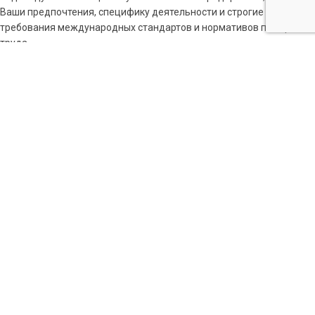
Ваши предпочтения, специфику деятельности и строгие
требования международных стандартов и нормативов по охране
труда.
Современные стильные средства, используемые для
индивидуальной защиты, позволяют создать комфортные условия
работы для сотрудников любого предприятия, защитить жизнь,
здоровье и трудовой потенциал работников от воздействия
агрессивной окружающей среды и неблагоприятных факторов
производства.
Перейти к каталогу товаров:
КАТАЛОГ ТОВАРОВ
НАШИ УСЛУГИ