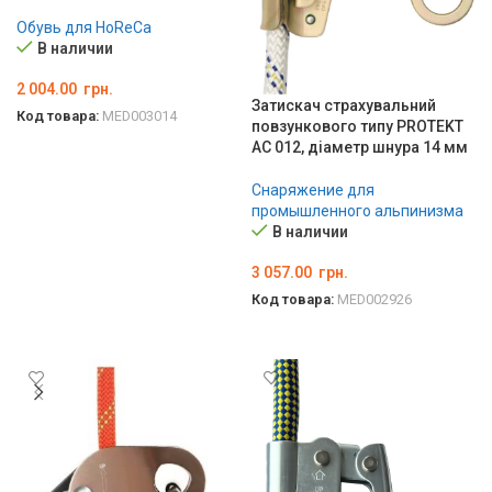
Обувь для HoReCa
В наличии
2 004.00
грн.
Затискач страхувальний
Код товара:
MED003014
повзункового типу PROTEKT
ВЫБЕРИТЕ ПАРАМЕТРЫ
AC 012, діаметр шнура 14 мм
Снаряжение для
промышленного альпинизма
В наличии
3 057.00
грн.
Код товара:
MED002926
В КОРЗИНУ