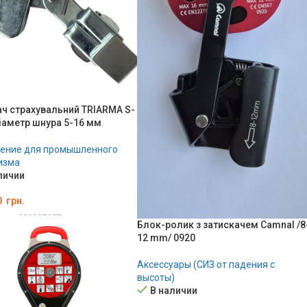
ач страхувальний TRIARMA S-
іаметр шнура 5-16 мм
ение для промышленного
изма
личии
0
грн.
ара:
000007657
Блок-ролик з затискачем Camnal /8
ЗИНУ
12 mm/ 0920
Аксессуары (СИЗ от падения с
высоты)
В наличии