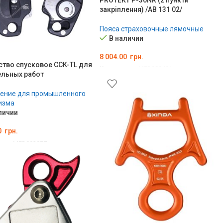
закріплення) /AB 131 02/
Пояса страховочные лямочные
В наличии
8 004.00
грн.
ство спусковое CCK-TL для
Код товара:
MED000481
ельных работ
В КОРЗИНУ
ение для промышленного
изма
личии
0
грн.
ара:
MED002877
ЗИНУ