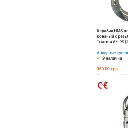
Карабин HMS а
кованый с резь
Triarma AF-93 (
Анкерные креп
В наличии
360.00
грн.
Код товара:
MED0
В КОРЗИНУ