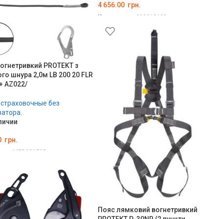
4 656.00
грн.
Код товара:
000018102
В КОРЗИНУ
вогнетривкий PROTEKT з
го шнура 2,0м LB 200 20 FLR
+ AZ022/
 страховочные без
атора.
личии
0
грн.
ара:
MED001598
ЗИНУ
Пояс лямковий вогнетривкий
PROTEKT P-30NR (2 пункти