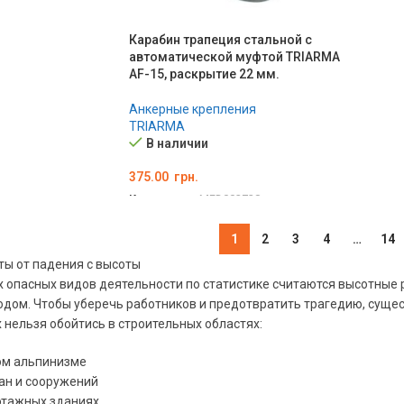
Карабин трапеция стальной с
автоматической муфтой TRIARMA
AF-15, раскрытие 22 мм.
Анкерные крепления
TRIARMA
В наличии
375.00
грн.
Код товара:
MED002728
В КОРЗИНУ
1
2
3
4
…
14
ы от падения с высоты
 опасных видов деятельности по статистике считаются высотные р
дом. Чтобы уберечь работников и предотвратить трагедию, суще
х нельзя обойтись в строительных областях:
м альпинизме
ан и сооружений
этажных зданиях.