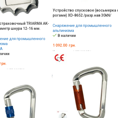
Устройство спусковое (восьмерка 
рогами) XD-8652 /разр.нав 30kN/
страховочный TRIARMA AK-
Снаряжение для промышленного
аметр шнура 12-16 мм.
альпинизма
В наличии
ение для промышленного
изма
1 092.00
грн.
MA
Код товара:
MED002874
личии
В КОРЗИНУ
грн.
ара:
MED002733
ЗИНУ