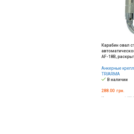
Карабин овал с
автоматическо
AF-18B, раскры
Анкерные креп
TRIARMA
В наличии
288.00
грн.
Код товара:
MED0
В КОРЗИНУ