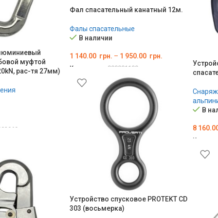
Фал спасательный канатный 12м.
Фалы спасательные
В наличии
люминиевый
1 140.00
грн.
–
1 950.00
грн.
бовой муфтой
Устрой
Код товара:
000001199
20kN, рас-тя 27мм)
спасат
ВЫБЕРИТЕ ПАРАМЕТРЫ
ления
Снаряж
альпин
В на
8 160.0
02969
Код тов
В КОР
Устройство спусковое PROTEKT CD
303 (восьмерка)