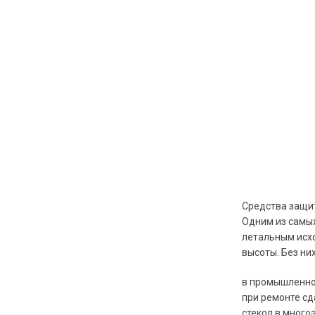
Средства защит
Одним из самых
летальным исхо
высоты. Без ни
в промышленно
при ремонте сд
стекол в много