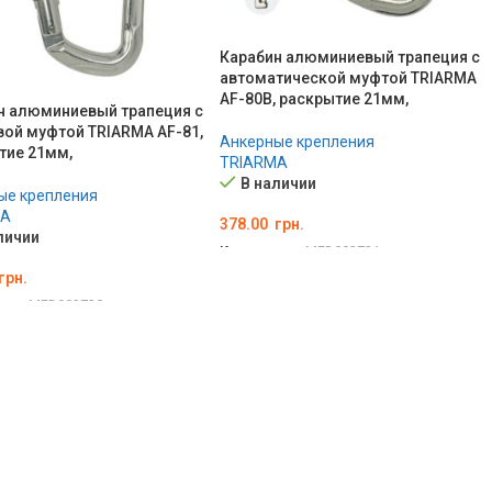
Карабин алюминиевый трапеция с
автоматической муфтой TRIARMA
AF-80B, раскрытие 21мм,
н алюминиевый трапеция с
вой муфтой TRIARMA AF-81,
Анкерные крепления
тие 21мм,
TRIARMA
В наличии
ые крепления
MA
378.00
грн.
личии
Код товара:
MED002731
грн.
В КОРЗИНУ
ара:
MED002730
ЗИНУ