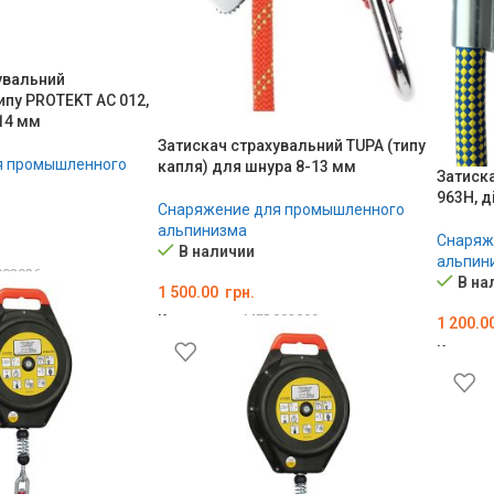
увальний
ипу PROTEKT AC 012,
14 мм
Затискач страхувальний TUPA (типу
я промышленного
капля) для шнура 8-13 мм
Затиск
963H, д
Снаряжение для промышленного
альпинизма
Снаряж
В наличии
альпин
02926
В на
1 500.00
грн.
Код товара:
MED002899
1 200.0
В КОРЗИНУ
Код тов
В КОР