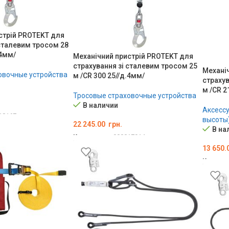
стрій PROTEKT для
 сталевим тросом 28
.4мм/
Механічний пристрій PROTEKT для
страхування зі сталевим тросом 25
Механі
овочные устройства
м /CR 300 25//д.4мм/
страхув
м /CR 2
Тросовые страховочные устройства
В наличии
Аксессу
18167
высоты
22 245.00
грн.
В на
Код товара:
000017914
13 650.
В КОРЗИНУ
Код тов
В КОР