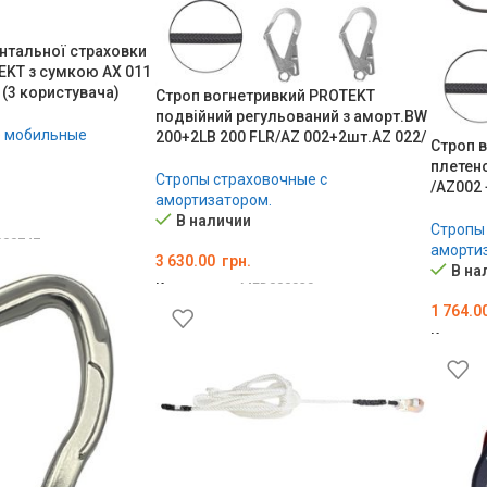
нтальної страховки
EKT з сумкою AX 011
 (3 користувача)
Строп вогнетривкий PROTEKT
подвійний регульований з аморт.BW
е мобильные
200+2LB 200 FLR/AZ 002+2шт.AZ 022/
Строп 
плетено
Стропы страховочные с
/AZ002 
амортизатором.
В наличии
Стропы
00747
амортиз
3 630.00
грн.
В на
Код товара:
MED000929
1 764.0
В КОРЗИНУ
Код тов
В КОР