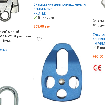
Снаряжение для промышленного
альпинизма
PROTEKT
В наличии
Зажим 
010, ди
861.00
грн.
крюк" малый
Код товара:
MED002846
Снаряж
MA H-2101 разр.нав
В КОРЗИНУ
альпин
 18мм.
TRIAR
В на
ления
690.00
Код тов
В КОР
15138