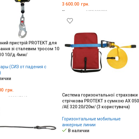
3 600.00
грн.
Код товара:
MED002833
В КОРЗИНУ
чний пристрій PROTEKT для
ання зі сталевим тросом 10
10 10//д.4мм/
ары (СИЗ от падения с
)
личии
00
грн.
Система горизонтальної страховки
ара:
000017912
стрічкова PROTEKT з сумкою AX 050
ЗИНУ
/AE 320 20//20м/ (3 користувача)
Горизонтальные мобильные
анкерные линии
В наличии