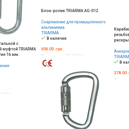
Блок-ролик TRIARMA AG-012
Снаряжение для промышленного
альпинизма
Караби
TRIARMA
резьбо
В наличии
раскры
тальной с
696.00
грн.
й муфтой TRIARMA
Анкерн
тие 16 мм.
Код товара:
MED002732
TRIAR
В на
В КОРЗИНУ
ления
378.00
Код тов
В КОР
02729