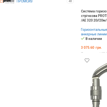
ПРОМСИЗ
48
Система горизо
стрічкова PROT
/AE 320 20//20м/
Горизонтальны
анкерные линии
В наличии
3 075.60
грн.
Код товара:
MED0
В КОРЗИНУ