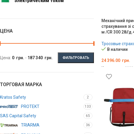
электрическим током
Механічний при
страхування зі
ЦЕНА
м /CR 300 28//д
Тросовые страх
В наличии
Цена:
0 грн.
-
187 340 грн.
ФИЛЬТРОВАТЬ
24 396.00
грн.
Код товара:
0000
В КОРЗИНУ
ТОРГОВАЯ МАРКА
Kratos Safety
2
PROTEKT
133
SAS Capital Safety
65
TRIARMA
36