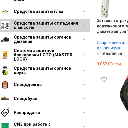
Средства защиты глаз
Затискач страх
Средства защиты от падения
повзункового т
с высоты
діаметр шнура 
Средства защиты органов
дыхания
Снаряжение дл
альпинизма
Система защитной
В наличии
блокировки LOTO (MASTER
LOCK)
3 057.00
грн.
Средства защиты органов
Код товара:
MED0
слуха
В КОРЗИНУ
Спецодежда
Спецобувь
Распродажа
СИЗ при работе с