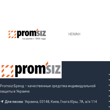
НЕМАН
Promsiz Бренд – качественные средства индивидуальной
защиты в Украине.
Для писем:
Украина, 03148, Киев, Гната Юры, 7А, а/я 114