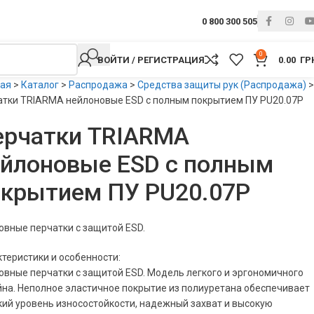
0 800 300 505
0
ВОЙТИ / РЕГИСТРАЦИЯ
0.00
ГР
ная
>
Каталог
>
Распродажа
>
Средства защиты рук (Распродажа)
>
атки TRIARMA нейлоновые ESD с полным покрытием ПУ PU20.07P
ерчатки TRIARMA
йлоновые ESD с полным
окрытием ПУ PU20.07P
вные перчатки с защитой ESD.
теристики и особенности:
вные перчатки с защитой ESD. Модель легкого и эргономичного
на. Неполное эластичное покрытие из полиуретана обеспечивает
ий уровень износостойкости, надежный захват и высокую