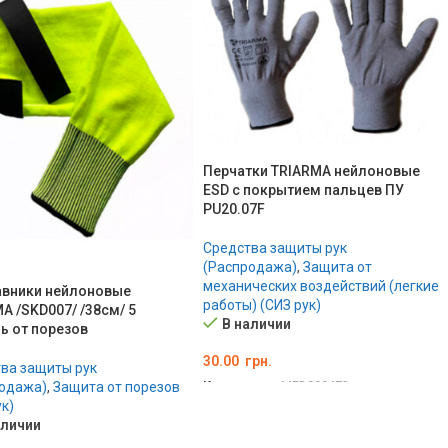
Перчатки TRIARMA нейлоновые
ESD с покрытием пальцев ПУ
PU20.07F
Средства защиты рук
(Распродажа)
,
Защита от
механических воздействий (легкие
авники нейлоновые
работы) (СИЗ рук)
A /SKD007/ /38см/ 5
В наличии
ь от порезов
30.00
грн.
ва защиты рук
Код товара:
MED000473
одажа)
,
Защита от порезов
ук)
ВЫБЕРИТЕ ПАРАМЕТРЫ
аличии