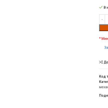
В 
* Мин
За
До
Код 
Кате
механ
Поде