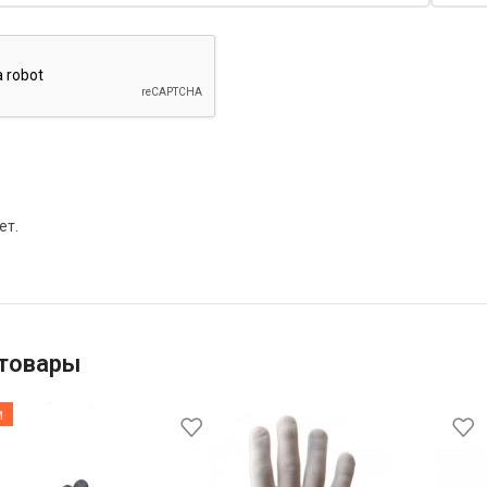
ет.
товары
и