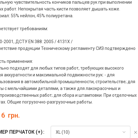
льную чувствительность кончиков пальцев рук при выполнении
х работ. Непокрытая часть кисти позволяет дышать коже.
иал: 55% нейлон, 45% полиуретана.
етствует требованиям:
0-2001, ДСТУ EN 388: 2005 / 4131X /
ветствие продукции Техническому регламенту СИЗ подтверждено
сть применения:
ьно подходят для любых типов работ, требующих высокого
я аккуратности и максимальной подвижности рук: - для
ьзования в автомобильной промышленности, строительстве; для
ы с мельчайшими деталями, а также для лакокрасочных и
роизводственных работ; для сбора и штамповки. При отделочных
ах. Общие погрузочно-разгрузочные работы.
16
грн.
ЕР ПЕРЧАТОК (+)