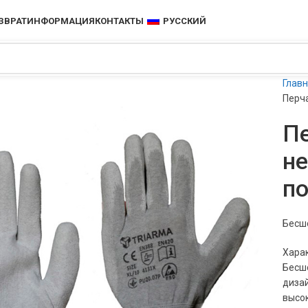
ЗВРАТ
ИНФОРМАЦИЯ
КОНТАКТЫ
РУССКИЙ
Глав
Перч
П
не
п
Бесшо
Харак
Бесшо
дизай
высок