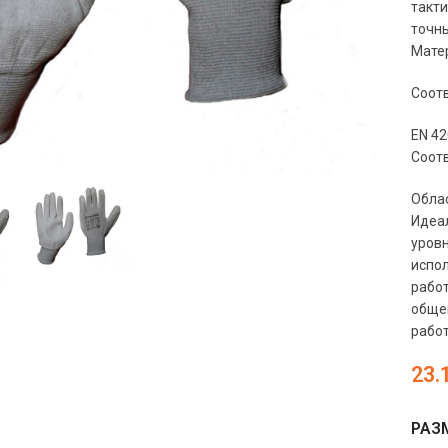
такти
точны
Матер
Соотв
EN 42
чить
Соот
Обла
Идеал
уровн
испол
работ
общеп
работ
23.
РАЗМ