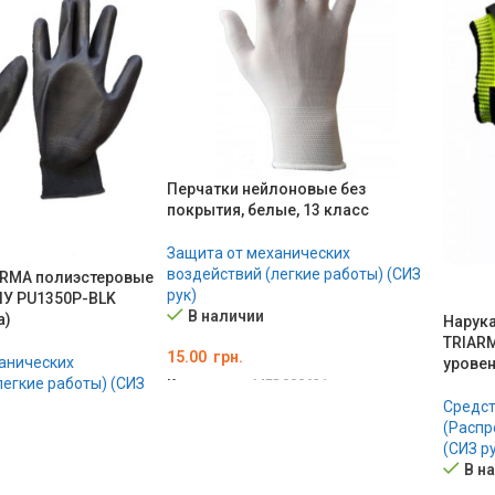
Перчатки нейлоновые без
покрытия, белые, 13 класс
Защита от механических
воздействий (легкие работы) (СИЗ
ARMA полиэстеровые
рук)
ПУ PU1350P-BLK
В наличии
а)
Нарук
TRIARM
15.00
грн.
анических
уровен
легкие работы) (СИЗ
Код товара:
MED000631
Средст
ВЫБЕРИТЕ ПАРАМЕТРЫ
(Распр
(СИЗ р
В н