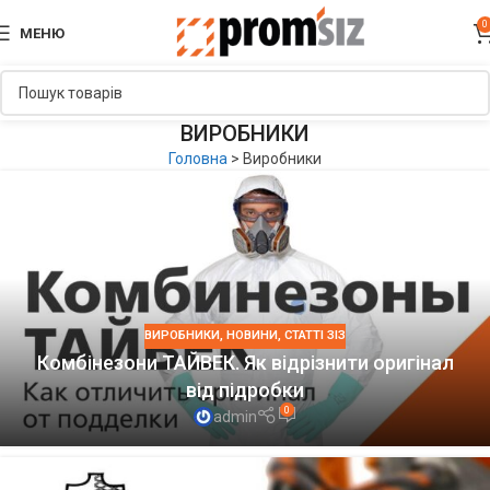
0
МЕНЮ
ВИРОБНИКИ
Головна
>
Виробники
ВИРОБНИКИ
,
НОВИНИ
,
СТАТТІ ЗІЗ
Комбінезони ТАЙВЕК. Як відрізнити оригінал
від підробки
0
admin