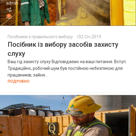
admin
0
Посібники з правильного вибору
02 Січ 2019
Посібник із вибору засобів захисту
слуху
Ваш гід захисту слуху Відповідаємо на ваші питання Вступ:
Традиційно, робочий шум був постійною небезпекою для
працівників, зайня...
ПОДРОБНО