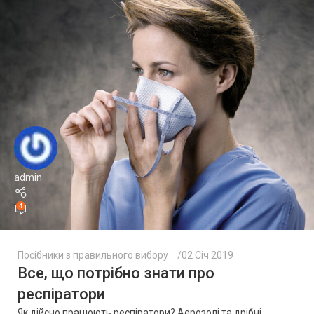
admin
4
Посібники з правильного вибору
02 Січ 2019
Все, що потрібно знати про
респіратори
Як дійсно працюють респіратори? Аерозолі та дрібні