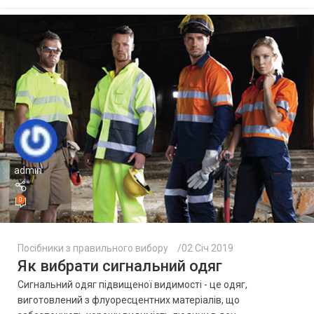
admin
0
Посібники з правильного вибору
02 Січ 2019
Як вибрати сигнальний одяг
Сигнальний одяг підвищеної видимості - це одяг,
виготовлений з флуоресцентних матеріалів, що