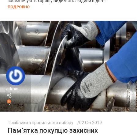
забезпечують хорошу видимість людини в ден...
ПОДРОБНО
admin
0
Посібники з правильного вибору
02 Січ 2019
Пам’ятка покупцю захисних