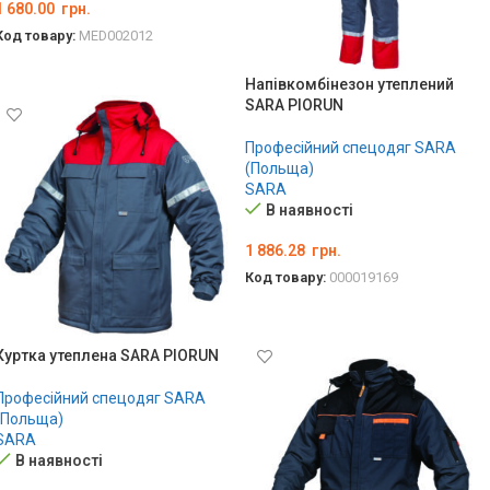
1 680.00
грн.
Код товару:
MED002012
ОБЕРІТЬ ОПЦІЇ
Напівкомбінезон утеплений
SARA PIORUN
Професійний спецодяг SARA
(Польща)
SARA
В наявності
1 886.28
грн.
Код товару:
000019169
ОБЕРІТЬ ОПЦІЇ
Куртка утеплена SARA PIORUN
Професійний спецодяг SARA
(Польща)
SARA
В наявності