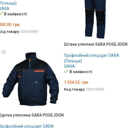
(Польща)
SARA
В наявності
450.00
грн.
Код товару:
000018987
ОБЕРІТЬ ОПЦІЇ
Штани утеплені SARA POSEJDON
Професійний спецодяг SARA
(Польща)
SARA
В наявності
1 534.32
грн.
Код товару:
000018984
ОБЕРІТЬ ОПЦІЇ
Куртка утеплена SARA POSEJDON
Професійний спецодяг SARA