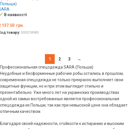
(Польща)
SARA
В наявності
2 137.50
грн.
Код товару:
000018983
ОБЕРІТЬ ОПЦІЇ
1
2
3
→
Профессиональная спецодежда SARA (Польша)
Неудобные и бесформенные рабочие робы остались в прошлом,
современная спецодежда не только прекрасно выполняет свои
защитные функции, но и при этом выглядит стильно и
презентабельно. Уже много лет на украинских производствах
одной из самых востребованных является профессиональная
спецодежда из Польши, так как при невысокой цене она обладает
отличным качеством.
Благодаря своей надежности, стойкости к истиранию и высоким