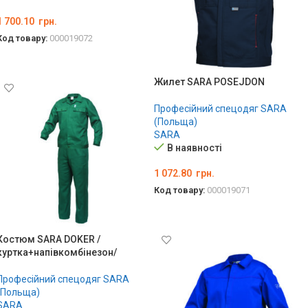
1 700.10
грн.
Код товару:
000019072
ОБЕРІТЬ ОПЦІЇ
Жилет SARA POSEJDON
Професійний спецодяг SARA
(Польща)
SARA
В наявності
1 072.80
грн.
Код товару:
000019071
ОБЕРІТЬ ОПЦІЇ
Костюм SARA DOKER /
куртка+напівкомбінезон/
Професійний спецодяг SARA
(Польща)
SARA