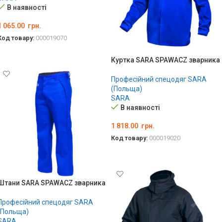
В наявності
1 065.00
грн.
Код товару:
000019070
ОБЕРІТЬ ОПЦІЇ
Куртка SARA SPAWACZ зварника
Професійний спецодяг SARA
(Польща)
SARA
В наявності
1 818.00
грн.
Код товару:
000019020
ОБЕРІТЬ ОПЦІЇ
Штани SARA SPAWACZ зварника
Професійний спецодяг SARA
(Польща)
SARA