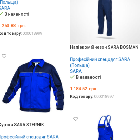
(Польща)
SARA
В наявності
1 253.88
грн.
Код товару:
000018999
ОБЕРІТЬ ОПЦІЇ
Напівкомбінезон SARA BOSMAN
Професійний спецодяг SARA
(Польща)
SARA
В наявності
1 184.52
грн.
Код товару:
000018997
ОБЕРІТЬ ОПЦІЇ
Куртка SARA STERNIK
Професійний спецодяг SARA