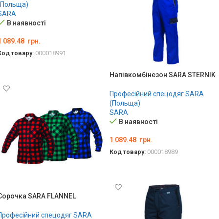
(Польща)
SARA
В наявності
1 089.48
грн.
Код товару:
000018991
ОБЕРІТЬ ОПЦІЇ
Напівкомбінезон SARA STERNIK
Професійний спецодяг SARA
(Польща)
SARA
В наявності
1 089.48
грн.
Код товару:
000018989
ОБЕРІТЬ ОПЦІЇ
Сорочка SARA FLANNEL
Професійний спецодяг SARA