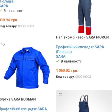
(Польща)
SARA
В наявності
830.94
грн.
Код товару:
000019003
ОБЕРІТЬ ОПЦІЇ
Напівкомбінезон SARA PIORUN
Професійний спецодяг SARA
(Польща)
SARA
В наявності
1 060.02
грн.
Код товару:
000019002
ОБЕРІТЬ ОПЦІЇ
Куртка SARA BOSMAN
Професійний спецодяг SARA