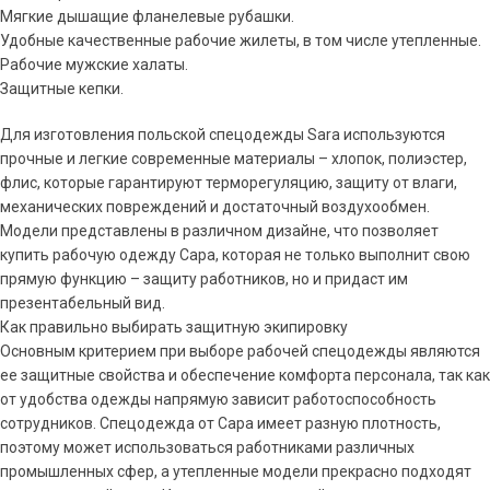
Мягкие дышащие фланелевые рубашки.
Удобные качественные рабочие жилеты, в том числе утепленные.
Рабочие мужские халаты.
Защитные кепки.
Для изготовления польской спецодежды Sara используются
прочные и легкие современные материалы – хлопок, полиэстер,
флис, которые гарантируют терморегуляцию, защиту от влаги,
механических повреждений и достаточный воздухообмен.
Модели представлены в различном дизайне, что позволяет
купить рабочую одежду Сара, которая не только выполнит свою
прямую функцию – защиту работников, но и придаст им
презентабельный вид.
Как правильно выбирать защитную экипировку
Основным критерием при выборе рабочей спецодежды являются
ее защитные свойства и обеспечение комфорта персонала, так как
от удобства одежды напрямую зависит работоспособность
сотрудников. Спецодежда от Сара имеет разную плотность,
поэтому может использоваться работниками различных
промышленных сфер, а утепленные модели прекрасно подходят