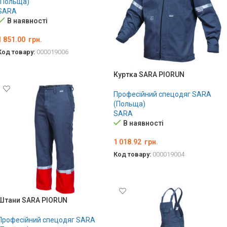
(Польща)
SARA
В наявності
1 851.00
грн.
Код товару:
000019006
ОБЕРІТЬ ОПЦІЇ
Куртка SARA PIORUN
Професійний спецодяг SARA
(Польща)
SARA
В наявності
1 018.92
грн.
Код товару:
000019004
ОБЕРІТЬ ОПЦІЇ
Штани SARA PIORUN
Професійний спецодяг SARA