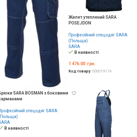
Жилет утеплений SARA
POSEJDON
Професійний спецодяг SARA
(Польща)
SARA
В наявності
1 476.00
грн.
Код товару:
000019174
ОБЕРІТЬ ОПЦІЇ
Брюки SARA BOSMAN з боковими
карманами
Професійний спецодяг SARA
(Польща)
SARA
В наявності