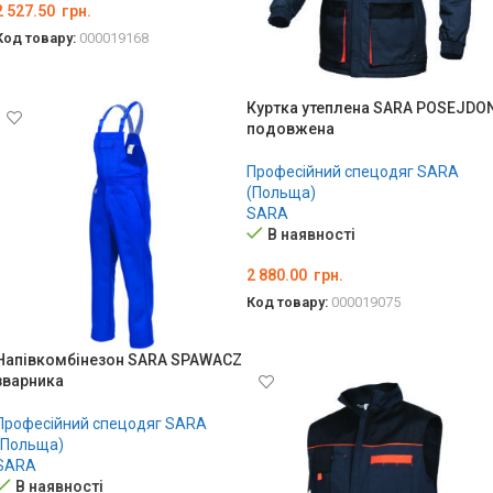
2 527.50
грн.
Код товару:
000019168
ОБЕРІТЬ ОПЦІЇ
Куртка утеплена SARA POSEJDO
подовжена
Професійний спецодяг SARA
(Польща)
SARA
В наявності
2 880.00
грн.
Код товару:
000019075
ОБЕРІТЬ ОПЦІЇ
Напівкомбінезон SARA SPAWACZ
зварника
Професійний спецодяг SARA
(Польща)
SARA
В наявності