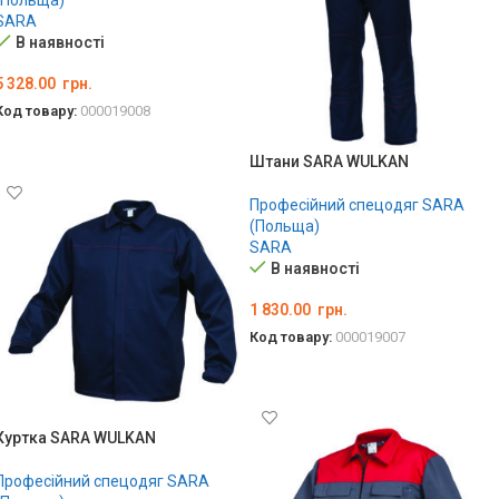
(Польща)
SARA
В наявності
5 328.00
грн.
Код товару:
000019008
ОБЕРІТЬ ОПЦІЇ
Штани SARA WULKAN
Професійний спецодяг SARA
(Польща)
SARA
В наявності
1 830.00
грн.
Код товару:
000019007
ОБЕРІТЬ ОПЦІЇ
Куртка SARA WULKAN
Професійний спецодяг SARA