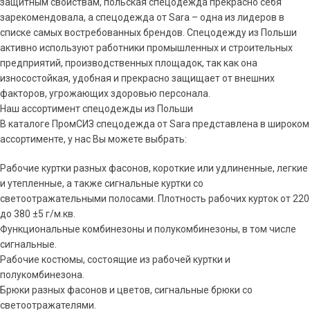
защитным свойствам, польская спецодежда прекрасно себя
зарекомендовала, а спецодежда от Sara – одна из лидеров в
списке самых востребованных брендов. Спецодежду из Польши
активно используют работники промышленных и строительных
предприятий, производственных площадок, так как она
износостойкая, удобная и прекрасно защищает от внешних
факторов, угрожающих здоровью персонала.
Наш ассортимент спецодежды из Польши
В каталоге ПромСИЗ спецодежда от Sara представлена в широком
ассортименте, у нас Вы можете выбрать:
Рабочие куртки разных фасонов, короткие или удлиненные, легкие
и утепленные, а также сигнальные куртки со
светоотражательными полосами. Плотность рабочих курток от 220
до 380 ±5 г/м.кв.
Функциональные комбинезоны и полукомбинезоны, в том числе
сигнальные.
Рабочие костюмы, состоящие из рабочей куртки и
полукомбинезона.
Брюки разных фасонов и цветов, сигнальные брюки со
светоотражателями.