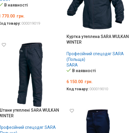
В наявності
1 770.00
грн.
Код товару:
000019019
ОБЕРІТЬ ОПЦІЇ
Куртка утеплена SARA WULKAN
WINTER
Професійний спецодяг SARA
(Польща)
SARA
В наявності
6 150.00
грн.
Код товару:
000019010
ОБЕРІТЬ ОПЦІЇ
Штани утеплені SARA WULKAN
WINTER
Професійний спецодяг SARA