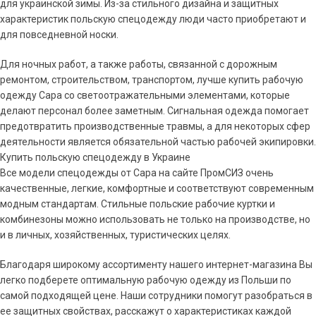
для украинской зимы. Из-за стильного дизайна и защитных
характеристик польскую спецодежду люди часто приобретают и
для повседневной носки.
Для ночных работ, а также работы, связанной с дорожным
ремонтом, строительством, транспортом, лучше купить рабочую
одежду Сара со светоотражательными элементами, которые
делают персонал более заметным. Сигнальная одежда помогает
предотвратить производственные травмы, а для некоторых сфер
деятельности является обязательной частью рабочей экипировки.
Купить польскую спецодежду в Украине
Все модели спецодежды от Сара на сайте ПромСИЗ очень
качественные, легкие, комфортные и соответствуют современным
модным стандартам. Стильные польские рабочие куртки и
комбинезоны можно использовать не только на производстве, но
и в личных, хозяйственных, туристических целях.
Благодаря широкому ассортименту нашего интернет-магазина Вы
легко подберете оптимальную рабочую одежду из Польши по
самой подходящей цене. Наши сотрудники помогут разобраться в
ее защитных свойствах, расскажут о характеристиках каждой