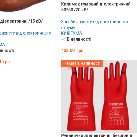
Килимок гумовий діелектричний
50*50 /20 кВ/
діелектричні /15 кВ/
Засоби захисту від електричного
струму
захисту від електричного
КИЇВГУМА
В наявності
МА
явності
402.00
грн.
Код товару:
000000900
0
грн.
Немає в наявності
ДОДАТИ В КОШИК
ару:
000000590
ТИ В КОШИК
Рукавички діелектричні безшовні