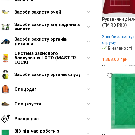
Засоби захисту очей
Рукавички діел
Засоби захисту від падіння з
(ТМ RD PRO)
висоти
Засоби захисту 
Засоби захисту органів
струму
дихання
В наявності
Система захисного
блокування LOTO (MASTER
1 368.00
грн.
LOCK)
Код товару:
MED0
Засоби захисту органів слуху
ДОДАТИ В КО
Спецодяг
Спецвзуття
Розпродаж
ЗІЗ під час роботи з