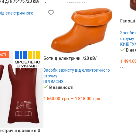
 д/е 75*75 /20 кВ/
Код товару:
MED002504
ОБЕРІТЬ ОПЦІЇ
від електричного
Галоші 
Засоби 
струму
КИЇВГУ
00901
В на
сті
ШИК
Боти діелектричні /20 кВ/
1 494.0
Код тов
Засоби захисту від електричного
струму
ДОДА
ПРОМСИЗ
В наявності
1 560.00
грн.
–
1 818.00
грн.
Код товару:
000000585
ОБЕРІТЬ ОПЦІЇ
ектричні шовні кл.0