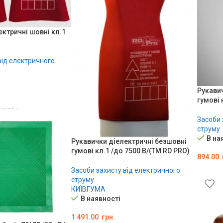
ектричні шовні кл.1
від електричного
Рукавич
гумові 
02824
Засоби 
ШИК
струму
В на
Рукавички діелектричні безшовні
гумові кл.1 /до 7500 В/(ТМ RD PRO)
894.00
Код тов
Засоби захисту від електричного
струму
ОБЕРІ
КИЇВГУМА
В наявності
1 491.00
грн.