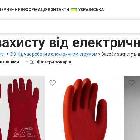
ОВЕРНЕННЯ
ІНФОРМАЦІЯ
КОНТАКТИ
УКРАЇНСЬКА
захисту від електрич
лог
>
ЗІЗ під час роботи з електричним струмом
>
Засоби захисту ві
Фільтри товарів