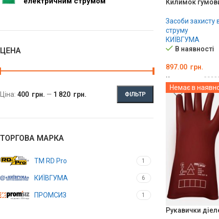
електричним струмом
Килимок гумовий
Засоби захисту 
струму
КИЇВГУМА
В наявності
ЦЕНА
897.00
грн.
Код товару:
0000
Немає в наявно
ДОДАТИ В КО
Ціна:
400 грн.
—
1 820 грн.
ФІЛЬТР
ТОРГОВА МАРКА
TM RD Pro
1
КИЇВГУМА
6
ПРОМСИЗ
1
Рукавички діел