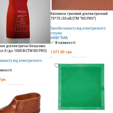
Килимок гумовий діелектричний
75*75 /20 кВ/(TM “RD PRO”)
Засоби захисту від електричного
струму
КИЇВГУМА
В наявності
ки діелектричні безшовні
кл.0 /до 1000 В/(ТМ RD PRO)
1 071.00
грн.
Код товару:
MED002502
захисту від електричного
ДОДАТИ В КОШИК
явності
грн.
ару:
MED002503
ТЬ ОПЦІЇ