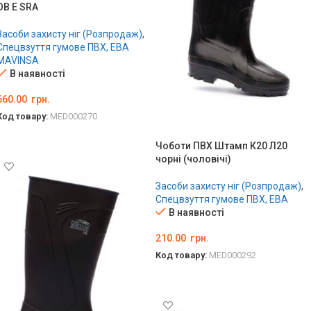
OB E SRA
Засоби захисту ніг (Розпродаж)
,
Спецвзуття гумове ПВХ, ЕВА
MAVINSA
В наявності
660.00
грн.
Код товару:
MED000270
ОБЕРІТЬ ОПЦІЇ
Чоботи ПВХ Штамп К20 Л20
чорні (чоловічі)
Засоби захисту ніг (Розпродаж)
,
Спецвзуття гумове ПВХ, ЕВА
В наявності
210.00
грн.
Код товару:
MED000292
ОБЕРІТЬ ОПЦІЇ