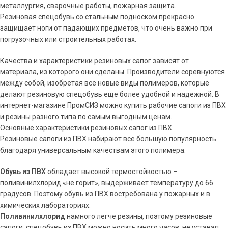
металлургия, сварочные работы, пожарная защита.
Резиновая спецобувь со стальным подноском прекрасно
защищает ноги от падающих предметов, что очень важно при
погрузочных или строительных работах.
Качества и характеристики резиновых сапог зависят от
материала, из которого они сделаны. Производители соревнуются
между собой, изобретая все новые виды полимеров, которые
делают резиновую спецобувь еще более удобной и надежной. В
интернет-магазине ПромСИЗ можно купить рабочие сапоги из ПВХ
и резины разного типа по самым выгодным ценам.
Основные характеристики резиновых сапог из ПВХ
Резиновые сапоги из ПВХ набирают все большую популярность
благодаря универсальным качествам этого полимера:
Обувь из ПВХ
обладает высокой термостойкостью –
поливинилхлорид «не горит», выдерживает температуру до 66
градусов. Поэтому обувь из ПВХ востребована у пожарных и в
химических лабораториях.
Поливинилхлорид
намного легче резины, поэтому резиновые
сапоги, спецобувь из ПВХ можно носить много часов, не уставая.