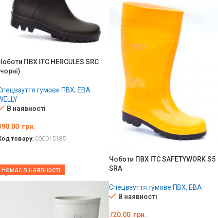
Чоботи ПВХ ITC HERCULES SRC
(чорні)
Спецвзуття гумове ПВХ, ЕВА
WELLY
В наявності
390.00
грн.
Код товару:
000015185
ОБЕРІТЬ ОПЦІЇ
Чоботи ПВХ ITC SAFETYWORK S5
SRA
Немає в наявності
Спецвзуття гумове ПВХ, ЕВА
В наявності
720.00
грн.