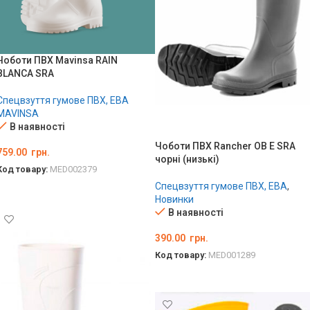
Чоботи ПВХ Mavinsa RAIN
BLANCA SRA
Спецвзуття гумове ПВХ, ЕВА
MAVINSA
В наявності
Чоботи ПВХ Rancher OB E SRA
759.00
грн.
чорні (низькі)
Код товару:
MED002379
Спецвзуття гумове ПВХ, ЕВА
,
ОБЕРІТЬ ОПЦІЇ
Новинки
В наявності
390.00
грн.
Код товару:
MED001289
ОБЕРІТЬ ОПЦІЇ