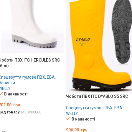
Чоботи ПВХ ITC HERCULES SRC
(білі)
Спецвзуття гумове ПВХ, ЕВА
,
Новинки
WELLY
В наявності
Чоботи ПВХ ITC DYABLO S5 SRC
702.00
грн.
Спецвзуття гумове ПВХ, ЕВА
Код товару:
MED000860
WELLY
В наявності
ОБЕРІТЬ ОПЦІЇ
906.90
грн.