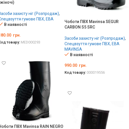
(жіночі)
Засоби захисту ніг (Розпродаж)
,
Спецвзуття гумове ПВХ, ЕВА
Чоботи ПВХ Mavinsa SEGUR
В наявності
CARBON S5 SRC
180.00
грн.
Засоби захисту ніг (Розпродаж)
,
Код товару:
MED000293
Спецвзуття гумове ПВХ, ЕВА
MAVINSA
ОБЕРІТЬ ОПЦІЇ
В наявності
990.00
грн.
Код товару:
000019556
ОБЕРІТЬ ОПЦІЇ
Чоботи ПВХ Mavinsa RAIN NEGRO