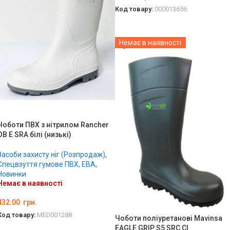
Код товару:
000013656
ОБЕРІТЬ ОПЦІЇ
Немає в наявності
Чоботи ПВХ з нітрилом Rancher
OB E SRA білі (низькі)
Засоби захисту ніг (Розпродаж)
,
Спецвзуття гумове ПВХ, ЕВА
,
Новинки
Немає в наявності
432.00
грн.
Код товару:
MED001288
Чоботи поліуретанові Mavinsa
EAGLE GRIP S5 SRC CI
ОБЕРІТЬ ОПЦІЇ