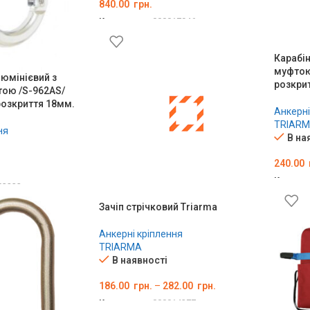
840.00
грн.
Код товару:
000017946
ДОДАТИ В КОШИК
Карабін
муфтою
люмінієвий з
розкри
ою /S-962AS/
розкриття 18мм.
Анкерні
TRIAR
ня
В на
240.00
Код тов
03233
ДОДА
ШИК
Зачіп стрічковий Triarma
Анкерні кріплення
TRIARMA
В наявності
186.00
грн.
–
282.00
грн.
Код товару:
000014277