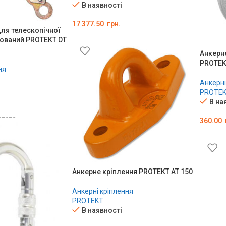
В наявності
17 377.50
грн.
для телескопічної
Код товару:
000009040
ьований PROTEKT DT
ДОДАТИ В КОШИК
Анкерн
PROTEK
ня
Анкерні
PROTE
В на
17978
360.00
ШИК
Код тов
ДОДА
Анкерне кріплення PROTEKT AT 150
Анкерні кріплення
PROTEKT
В наявності