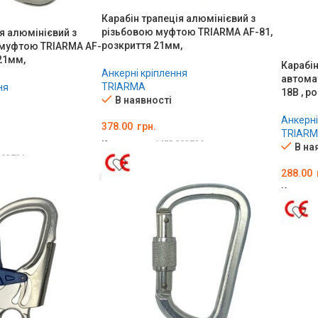
Карабін трапеція алюмінієвий з
різьбовою муфтою TRIARMA AF-81,
я алюмінієвий з
розкриття 21мм,
муфтою TRIARMA AF-
21мм,
Карабін
Анкерні кріплення
автома
TRIARMA
ня
18B , р
В наявності
Анкерні
378.00
грн.
TRIAR
Код товару:
MED002730
В на
02731
ДОДАТИ В КОШИК
288.00
ШИК
Код тов
ДОДА