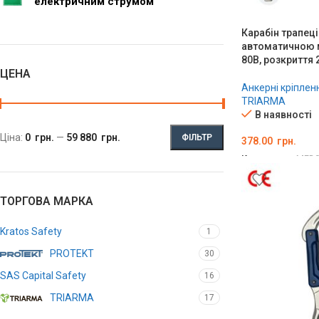
електричним струмом
Карабін трапеці
автоматичною 
80B, розкриття 
ЦЕНА
Анкерні кріплен
TRIARMA
В наявності
Ціна:
0 грн.
—
59 880 грн.
ФІЛЬТР
378.00
грн.
Код товару:
MED0
ДОДАТИ В КО
ТОРГОВА МАРКА
Kratos Safety
1
PROTEKT
30
SAS Capital Safety
16
TRIARMA
17