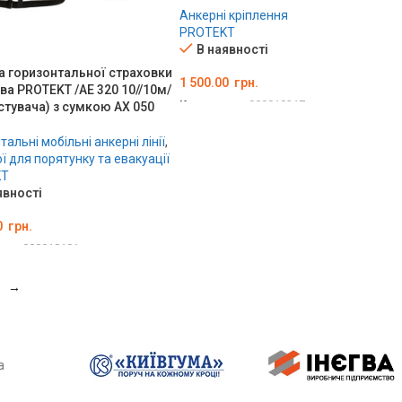
Анкерні кріплення
PROTEKT
В наявності
а горизонтальної страховки
1 500.00
грн.
ва PROTEKT /AE 320 10//10м/
Код товару:
000018217
стувача) з сумкою AX 050
ДОДАТИ В КОШИК
альні мобільні анкерні лінії
,
ї для порятунку та евакуації
KT
явності
0
грн.
ару:
000018101
ТИ В КОШИК
→