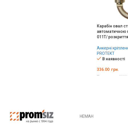
Карабін овал ст
автоматичною 
011T/ розкритт
Анкерні кріплен
PROTEKT
В наявності
336.00
грн.
Код товару:
0000
ДОДАТИ В КО