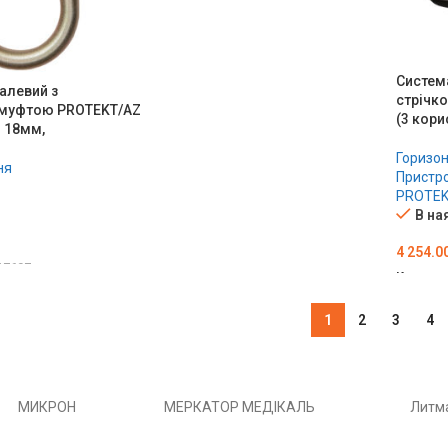
ОБЕРІТЬ ОПЦІЇ
Систем
алевий з
стрічко
муфтою PROTEKT/AZ
(3 кори
я 18мм,
Горизонт
ня
Пристро
PROTE
В на
4 254.0
17697
Код тов
ШИК
ДОДА
1
2
3
4