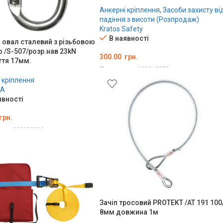
Анкерні кріплення
,
Засоби захисту ві
падіння з висоти (Розпродаж)
Kratos Safety
В наявності
 овал сталевий з різьбовою
 /S-507/розр.нав 23kN
300.00
грн.
ття 17мм.
Код товару:
000015879
 кріплення
ДОДАТИ В КОШИК
MA
явності
грн.
ару:
000000896
ТИ В КОШИК
Зачіп тросовий PROTEKT /AT 191 100
8мм довжина 1м