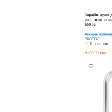
Карабін- крюк 
штанги не ізол
650 02
Анкерні кріплен
PROTEKT
В наявності
9 600.00
грн.
Код товару:
0000
ДОДАТИ В КО