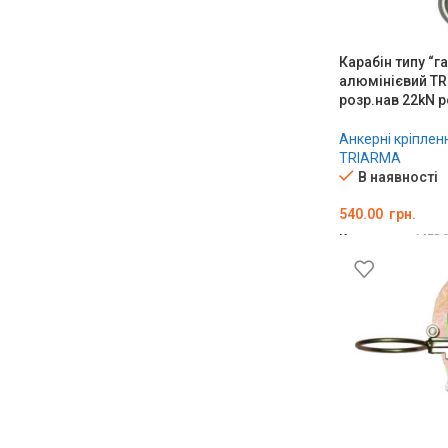
Карабін типу “г
алюмінієвий TR
розр.нав 22kN 
Анкерні кріплен
TRIARMA
В наявності
540.00
грн.
Код товару:
MED0
ДОДАТИ В КО