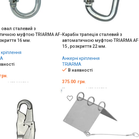
 овал сталевий з
Карабін трапеція сталевий з
тичною муфтою TRIARMA AF-
автоматичною муфтою TRIARMA AF
озкриття 16 мм.
15 , розкриття 22 мм.
 кріплення
Анкерні кріплення
MA
TRIARMA
явності
В наявності
грн.
375.00
грн.
ару:
MED002729
Код товару:
MED002728
ТИ В КОШИК
ДОДАТИ В КОШИК