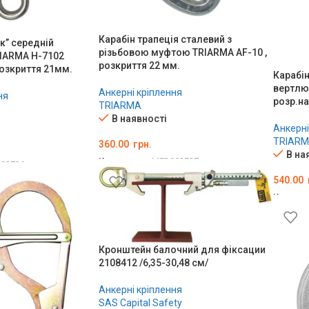
Карабін трапеція сталевий з
ак” середній
різьбовою муфтою TRIARMA AF-10 ,
IARMA H-7102
розкриття 22 мм.
розкриття 21мм.
Карабін
вертлю
Анкерні кріплення
ня
розр.на
TRIARMA
В наявності
Анкерні
TRIAR
360.00
грн.
В на
Код товару:
MED002727
02726
540.00
ДОДАТИ В КОШИК
ШИК
Код тов
ДОДА
Кронштейн балочний для фіксации
2108412 /6,35-30,48 см/
Анкерні кріплення
SAS Capital Safety