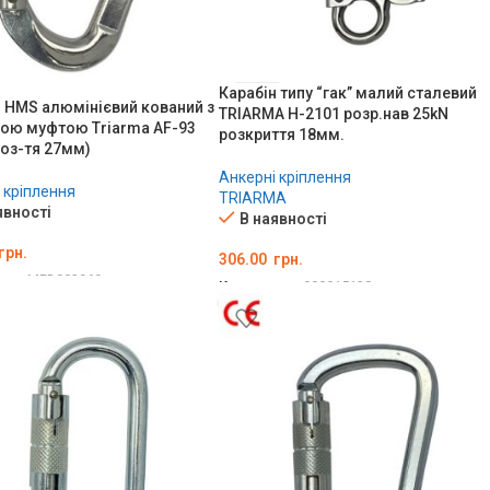
Карабін типу “гак” малий сталевий
н HMS алюмінієвий кований з
TRIARMA H-2101 розр.нав 25kN
вою муфтою Triarma AF-93
розкриття 18мм.
роз-тя 27мм)
Анкерні кріплення
 кріплення
TRIARMA
явності
В наявності
грн.
306.00
грн.
ару:
MED002969
Код товару:
000015138
ТИ В КОШИК
ДОДАТИ В КОШИК