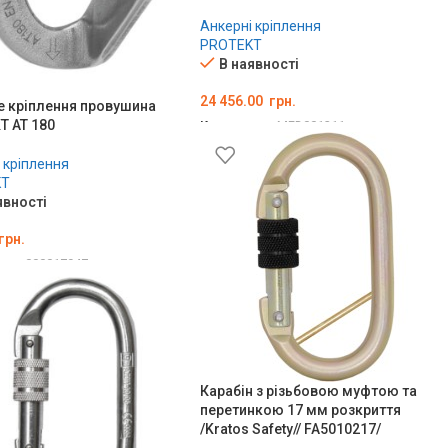
Анкерні кріплення
PROTEKT
В наявності
24 456.00
грн.
е кріплення провушина
T AT 180
Код товару:
MED001211
ДОДАТИ В КОШИК
 кріплення
KT
явності
грн.
ару:
000017947
ТИ В КОШИК
Карабін з різьбовою муфтою та
перетинкою 17 мм розкриття
/Kratos Safety// FA5010217/