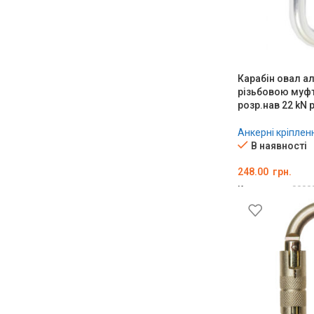
Карабін овал а
різьбовою муфт
розр.нав 22 kN 
Анкерні кріплен
В наявності
248.00
грн.
Код товару:
0000
ДОДАТИ В КО