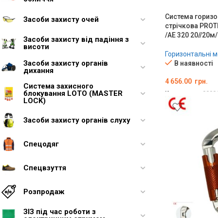
Система горизо
Засоби захисту очей
стрічкова PROT
/AE 320 20//20м/
Засоби захисту від падіння з
висоти
Горизонтальні мо
Засоби захисту органів
В наявності
дихання
4 656.00
грн.
Система захисного
блокування LOTO (MASTER
Код товару:
0000
LOCK)
ДОДАТИ В КО
Засоби захисту органів слуху
Спецодяг
Спецвзуття
Розпродаж
ЗІЗ під час роботи з