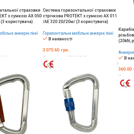
нтальної страховки
Система горизонтальної страховки
EKT з сумкою AX 050
стрічкова PROTEKT з сумкою AX 011
 (3 користувача)
/AE 320 20//20м/ (3 користувача)
Карабі
більні анкерні лінії
Горизонтальні мобільні анкерні лінії
різьбо
В наявності
(20kN, 
3 075.60
грн.
Анкерні
18102
Код товару:
MED000747
В на
ШИК
ДОДАТИ В КОШИК
360.00
Код тов
ДОДА