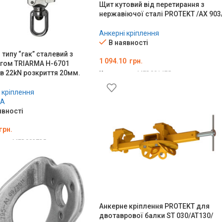
Щит кутовий від перетирання з
нержавіючої сталі PROTEKT /AX 903
Анкерні кріплення
В наявності
 типу “гак” сталевий з
1 094.10
грн.
гом TRIARMA H-6701
в 22kN розкриття 20мм.
Код товару:
MED001475
ДОДАТИ В КОШИК
 кріплення
MA
явності
грн.
ару:
MED002725
ТИ В КОШИК
Анкерне кріплення PROTEKT для
двотаврової балки ST 030/AT130/