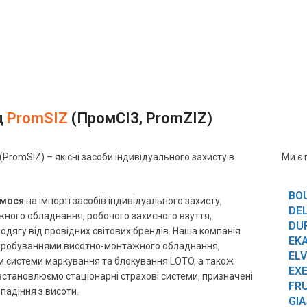
д
PromSIZ
(ПромСІЗ, PromZIZ)
PromSIZ) – якісні засоби індивідуального захисту в
Ми є 
BO
ємося
на імпорті засобів індивідуального захисту,
DE
ного обладнання, робочого захисного взуття,
DU
одягу від провідних світових брендів. Наша компанія
EK
пробуваннями висотно-монтажного обладнання,
EL
системи маркування та блокування LOTO, а також
EXE
встановлюємо стаціонарні страхові системи, призначені
FRU
 падіння з висоти.
GIA