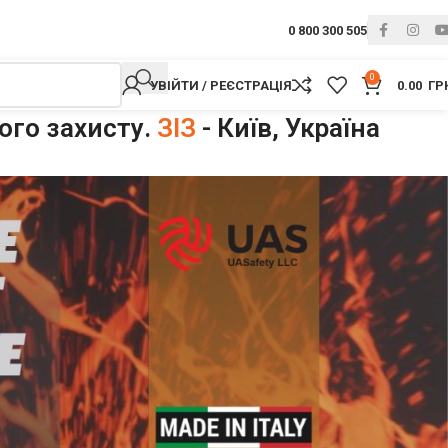
0 800 300 505
0
УВІЙТИ / РЕЄСТРАЦІЯ
0.00
ГР
ого захисту.
ЗІЗ
- Київ, Україна