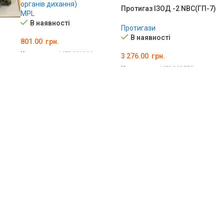
органів дихання)
Протигаз ІЗОД -2 NBC(ГП-7)
MPL
В наявності
Протигази
В наявності
801.00
грн.
Код товару:
MED001206
3 276.00
грн.
ДОДАТИ В КОШИК
Код товару:
MED002579
ОБЕРІТЬ ОПЦІЇ