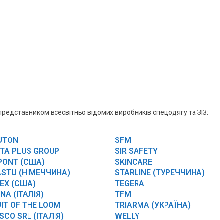
представником всесвітньо відомих виробників спецодягу та ЗІЗ:
UTON
SFM
LTA PLUS GROUP
SIR SAFETY
PONT (США)
SKINCARE
ASTU (НІМЕЧЧИНА)
STARLINE (ТУРЕЧЧИНА)
VEX (США)
TEGERA
NA (ІТАЛІЯ)
TFM
IT OF THE LOOM
TRIARMA (УКРАЇНА)
SCO SRL (ІТАЛІЯ)
WELLY