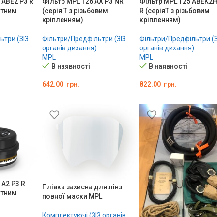
 ABE2 P3 R
Фільтр MPL T26 AX P3 NR
Фільтр MPL T25 ABEK2H
етним
(серія T з різьбовим
R (серіяT з різьбовим
кріпленням)
кріпленням)
ьтри (ЗІЗ
Фільтри/Предфільтри (ЗІЗ
Фільтри/Предфільтри (З
органів дихання)
органів дихання)
MPL
MPL
В наявності
В наявності
642.00
грн.
822.00
грн.
02840
Код товару:
MED001208
Код товару:
MED002357
ИК
ДОДАТИ В КОШИК
ДОДАТИ В КОШИК
 A2 P3 R
Плівка захисна для лінз
етним
повної маски MPL
Комплектуючі (ЗІЗ органів