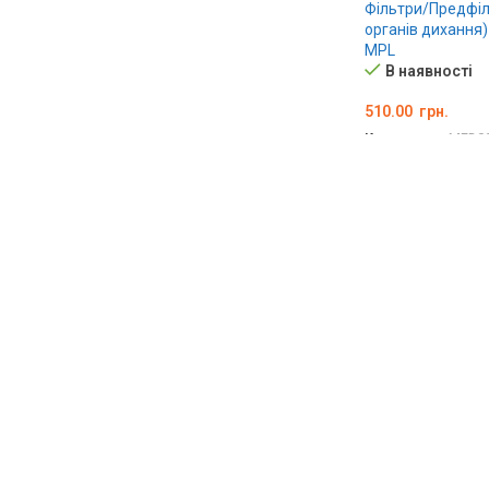
Фільтри/Предфіл
органів дихання)
MPL
В наявності
510.00
грн.
Код товару:
MED0
ДОДАТИ В КОШ