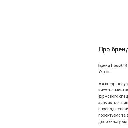
Про брен
Бренд ПромСІЗ (
Україні.
Ми спеціалізу
висотно-монтаж
фірмового спец
займається ви
впровадженням 
проектуємо та 
для захисту від