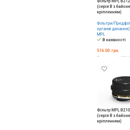
Фільтр MPL B212
(серія В з байон
кріпленням)
Фільтри/Предфіл
органів дихання)
MPL
В наявності
516.00
грн.
Код товару:
MED0
ДОДАТИ В КОШ
Фільтр MPL B210
(серія В з байон
кріпленням)