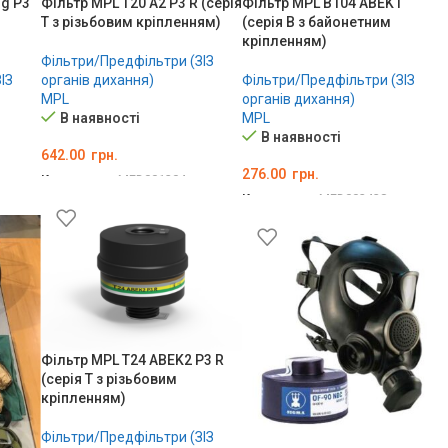
g P3
Фільтр MPL T20 A2 P3 R (серія
Фільтр MPL B104 ABEK1
T з різьбовим кріпленням)
(серія В з байонетним
кріпленням)
Фільтри/Предфільтри (ЗІЗ
ІЗ
органів дихання)
Фільтри/Предфільтри (ЗІЗ
MPL
органів дихання)
В наявності
MPL
В наявності
642.00
грн.
276.00
грн.
Код товару:
MED001204
Код товару:
MED002438
ДОДАТИ В КОШИК
ДОДАТИ В КОШИК
Фільтр MPL T24 ABEK2 P3 R
(серія T з різьбовим
кріпленням)
Фільтри/Предфільтри (ЗІЗ