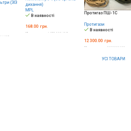
ьтри (ЗІЗ
дихання)
MPL
Протигаз ПШ-1С
В наявності
Протигази
168.00
грн.
В наявності
Код товару:
MED002435
01195
12 300.00
грн.
ДОДАТИ В КОШИК
ИК
Код товару:
000000693
ДОДАТИ В КОШИК
УСІ ТОВАРИ