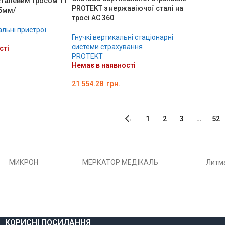
 сталевим тросом 11
Код тов
PROTEKT з нержавіючої сталі на
.5мм/
ДЕТА
тросі AC 360
альні пристрої
Гнучкі вертикальні стаціонарні
системи страхування
сті
PROTEKT
Немає в наявності
18618
21 554.28
грн.
Код товару:
000018621
ДЕТАЛЬНО
←
1
2
3
…
52
РОН
МЕРКАТОР МЕДІКАЛЬ
Литма
КОРИСНІ ПОСИЛАННЯ