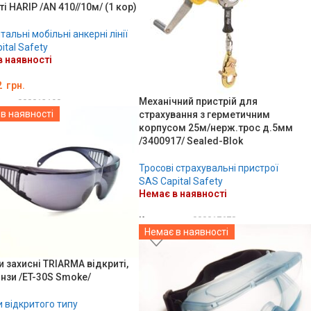
ті HARIP /AN 410//10м/ (1 кор)
альні мобільні анкерні лінії
ital Safety
 наявності
2
грн.
Механічний пристрій для
ару:
000013190
в наявності
страхування з герметичним
ЛЬНО
корпусом 25м/нерж.трос д.5мм
/3400917/ Sealed-Blok
Тросові страхувальні пристрої
SAS Capital Safety
Немає в наявності
Код товару:
000017678
Немає в наявності
ДЕТАЛЬНО
 захисні TRIARMA відкриті,
інзи /ET-30S Smoke/
 відкритого типу