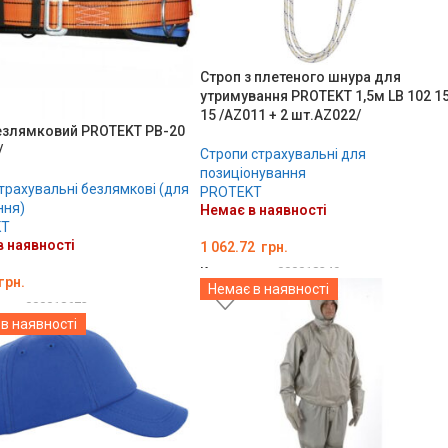
Строп з плетеного шнура для
утримування PROTEKT 1,5м LB 102 1
15 /AZ011 + 2 шт.AZ022/
езлямковий PROTEKT PB-20
/
Стропи страхувальні для
позиціонування
трахувальні безлямкові (для
PROTEKT
ння)
Немає в наявності
KT
 наявності
1 062.72
грн.
Код товару:
000018249
грн.
Немає в наявності
ДЕТАЛЬНО
ару:
000018673
в наявності
ЛЬНО