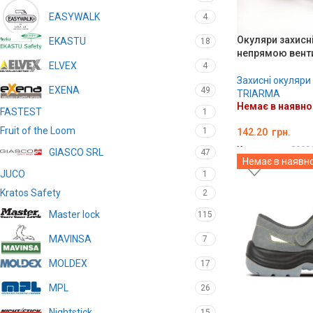
EASYWALK
4
Окуляри захисні
EKASTU
18
непрямою венти
ELVEX
4
Захисні окуляри
EXENA
49
TRIARMA
Немає в наявно
FASTEST
1
Fruit of the Loom
1
142.20
грн.
Код товару:
0000
GIASCO SRL
47
Немає в наявно
ДЕТАЛЬНО
JUCO
1
Kratos Safety
2
Master lock
115
MAVINSA
7
MOLDEX
17
MPL
26
Nightstick
15