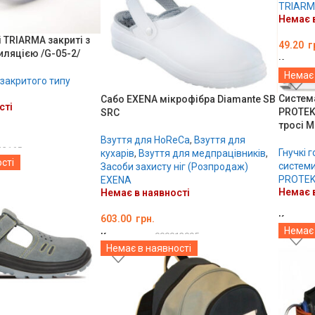
TRIAR
Немає в
 TRIARMA закриті з
49.20
г
ляцією /G-05-2/
Код тов
Немає 
 закритого типу
ДЕТА
Систем
Сабо EXENA мікрофібра Diamante SB
сті
PROTEKT
SRC
тросі 
Взуття для HoReCa
,
Взуття для
13165
Гнучкі 
кухарів
,
Взуття для медпрацівників
,
сті
системи
Засоби захисту ніг (Розпродаж)
PROTE
EXENA
Немає в
Немає в наявності
603.00
грн.
Код тов
Немає 
Код товару:
000013095
ДЕТА
Немає в наявності
ОБЕРІТЬ ОПЦІЇ