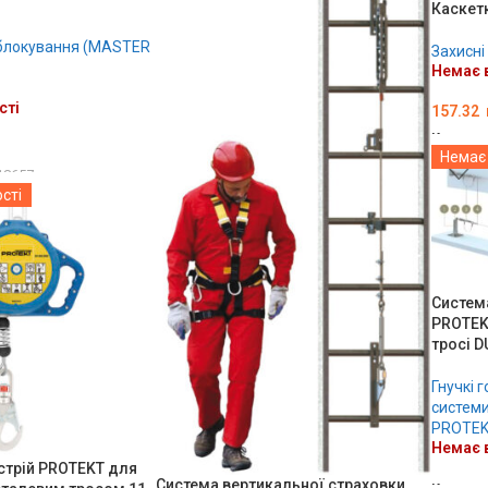
Каскетк
блокування (MASTER
Захисні
Немає в
сті
157.32
Код тов
Немає 
ОБЕРІ
18657
сті
Систем
PROTEKT
тросі D
Гнучкі 
системи
PROTE
Немає в
стрій PROTEKT для
Система вертикальної страховки