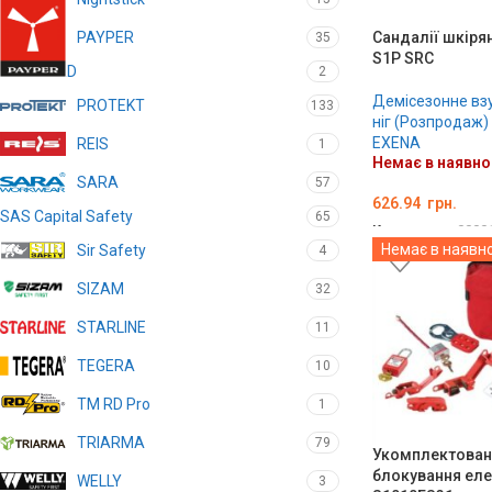
Сандалії шкіря
PAYPER
35
S1P SRC
POLYGARD
2
Демісезонне вз
PROTEKT
133
ніг (Розпродаж)
EXENA
RЕIS
1
Немає в наявно
SARA
57
626.94
грн.
SAS Capital Safety
65
Код товару:
0000
Немає в наявно
Sir Safety
4
ОБЕРІТЬ ОПЦІЇ
SIZAM
32
STARLINE
11
TEGERA
10
TM RD Pro
1
TRIARMA
79
Укомплектован
блокування еле
WELLY
3