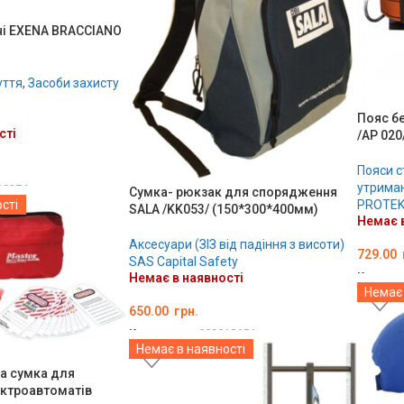
ні EXENA BRACCIANO
уття
,
Засоби захисту
Пояс б
сті
/AP 020
Пояси с
утрима
18274
Сумка- рюкзак для спорядження
PROTE
сті
SALA /KK053/ (150*300*400мм)
Немає в
Аксесуари (ЗІЗ від падіння з висоти)
729.00
SAS Capital Safety
Код тов
Немає в наявності
Немає 
ДЕТА
650.00
грн.
Код товару:
000018654
Немає в наявності
ДЕТАЛЬНО
а сумка для
ктроавтоматів