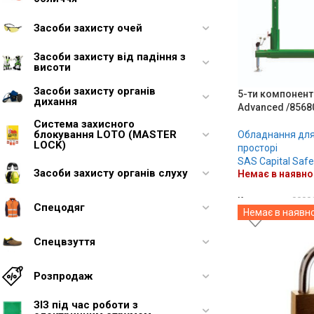
Засоби захисту очей
Засоби захисту від падіння з
висоти
Засоби захисту органів
5-ти компонент
дихання
Advanced /8568
Система захисного
блокування LOTO (MASTER
Обладнання для
LOCK)
просторі
SAS Capital Safe
Засоби захисту органів слуху
Немає в наявно
Код товару:
0000
Спецодяг
Немає в наявно
ДЕТАЛЬНО
Спецвзуття
Розпродаж
ЗІЗ під час роботи з