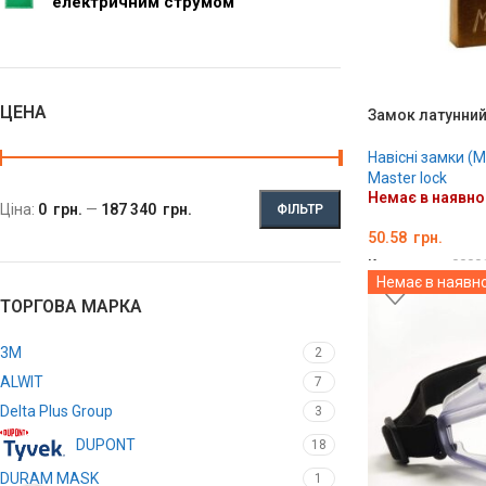
електричним струмом
ЦЕНА
Замок латунний
Навісні замки (
Master lock
Немає в наявно
Ціна:
0 грн.
—
187 340 грн.
ФІЛЬТР
50.58
грн.
Код товару:
0000
Немає в наявно
ДЕТАЛЬНО
ТОРГОВА МАРКА
3М
2
ALWIT
7
Delta Plus Group
3
DUPONT
18
DURAM MASK
1