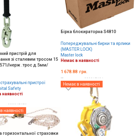
Бірка блокираторна S4810
Попереджувальні бирки та ярлики
(MASTER LOCK)
ний пристрій для
Master lock
ання зі сталевим тросом 15
Немає в наявності
571//нерж .трос д.5мм/
1 678.88
грн.
Код товару:
000017684
 страхувальні пристрої
Немає в наявності
ДЕТАЛЬНО
ital Safety
 наявності
ару:
000017679
в наявності
ЛЬНО
а горизонтальної страховки