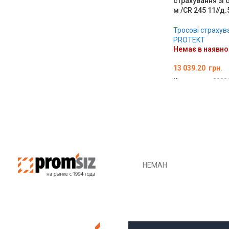
страхування зі
м /CR 245 11//д
Тросові страхув
PROTEKT
Немає в наявно
13 039.20
грн.
Код товару:
0000
ДЕТАЛЬНО
НЕМАН
МИК