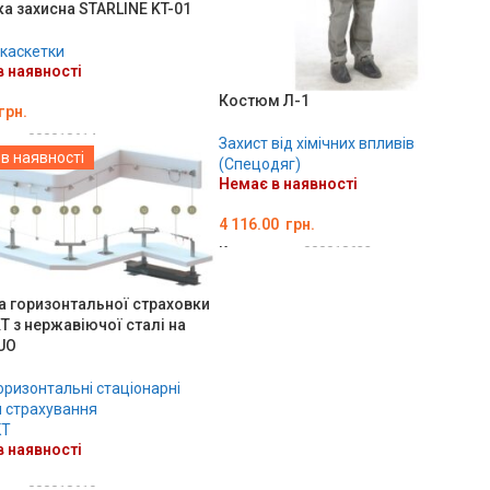
а захисна STARLINE KT-01
 каскетки
 наявності
Костюм Л-1
грн.
ару:
000018614
Захист від хімічних впливів
в наявності
(Спецодяг)
ТЬ ОПЦІЇ
Немає в наявності
4 116.00
грн.
Код товару:
000018632
ОБЕРІТЬ ОПЦІЇ
а горизонтальної страховки
 з нержавіючої сталі на
UO
горизонтальні стаціонарні
 страхування
KT
 наявності