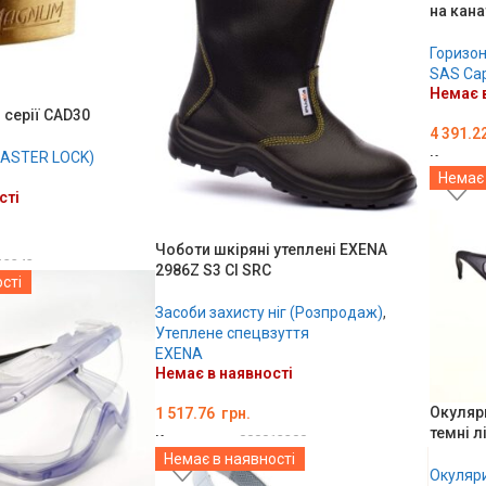
на кана
Горизонт
SAS Cap
Немає в
 серії CAD30
4 391.2
MASTER LOCK)
Код тов
Немає 
ДЕТА
сті
Чоботи шкіряні утеплені EXENA
13342
2986Z S3 CI SRC
сті
Засоби захисту ніг (Розпродаж)
,
Утеплене спецвзуття
EXENA
Немає в наявності
Окуляри
1 517.76
грн.
темні л
Код товару:
000013200
Немає в наявності
ОБЕРІТЬ ОПЦІЇ
Окуляри