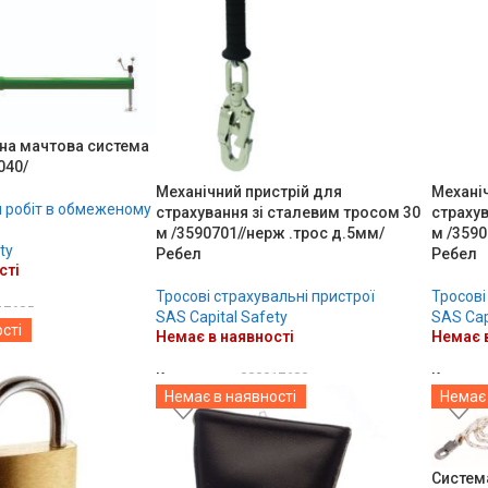
на мачтова система
040/
Механічний пристрій для
Механіч
 робіт в обмеженому
страхування зі сталевим тросом 30
страхув
м /3590701//нерж .трос д.5мм/
м /3590
ty
Ребел
Ребел
сті
Тросові страхувальні пристрої
Тросові
17685
SAS Capital Safety
SAS Cap
сті
Немає в наявності
Немає в
Код товару:
000017680
Код тов
Немає в наявності
Немає 
ДЕТАЛЬНО
ДЕТА
Систем