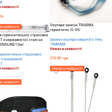
MA
 наявності
рн.
ару:
000013170
Окуляри захисні TRIARMA
в наявності
ЛЬНО
герметичні /G-05/
а горизонтальної страховки
Захисні окуляри закритого типу
 з нержавіючої сталі на
TRIARMA
MONOLINE/12м/
Немає в наявності
горизонтальні стаціонарні
210.00
грн.
 страхування
KT
Код товару:
000013164
 наявності
Немає в наявності
ДЕТАЛЬНО
ару:
000018287
в наявності
ЛЬНО