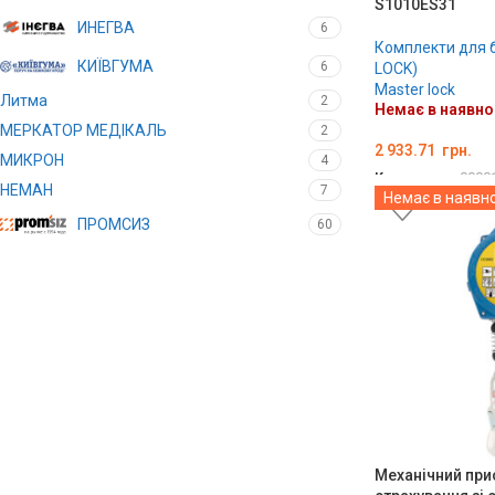
S1010ES31
ИНЕГВА
6
Комплекти для 
КИЇВГУМА
6
LOCK)
Master lock
Литма
2
Немає в наявно
МЕРКАТОР МЕДІКАЛЬ
2
2 933.71
грн.
МИКРОН
4
Код товару:
0000
НЕМАН
7
Немає в наявно
ДЕТАЛЬНО
ПРОМСИЗ
60
Механічний при