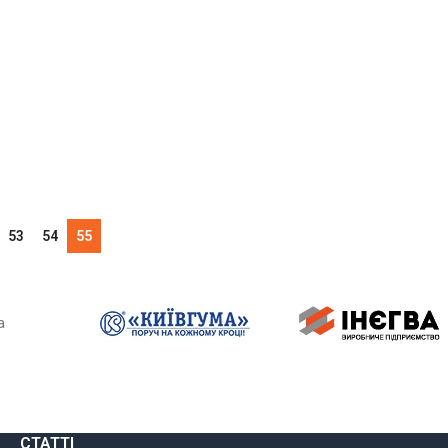
ару:
000018619
ЛЬНО
53
54
55
СТАТТІ