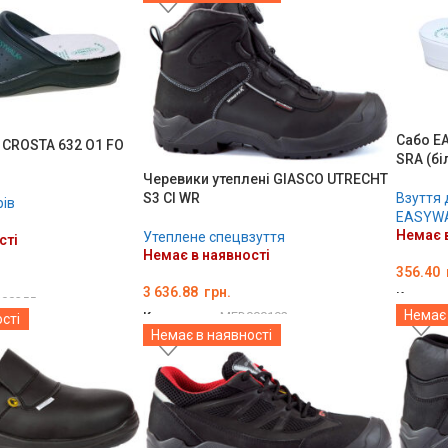
ОБЕРІТЬ ОПЦІЇ
Сабо E
CROSTA 632 O1 FO
SRA (біл
Черевики утеплені GIASCO UTRECHT
Взуття 
S3 CI WR
рів
EASYW
Немає в
Утеплене спецвзуття
сті
Немає в наявності
356.40
3 636.88
грн.
Код тов
00355
Немає 
Код товару:
MED000192
сті
ОБЕРІ
Немає в наявності
ОБЕРІТЬ ОПЦІЇ