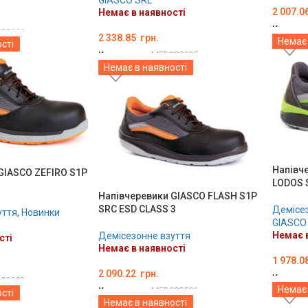
GIASCO SRL
2 007.0
Немає в наявності
Код тов
00666
2 338.85
грн.
Немає 
сті
ОБЕРІ
Код товару:
MED000605
Немає в наявності
ОБЕРІТЬ ОПЦІЇ
Напівч
GIASCO ZEFIRO S1P
LODOS 
Напівчеревики GIASCO FLASH S1P
SRC ESD CLASS 3
Демісез
уття
,
Новинки
GIASCO
Немає в
Демісезонне взуття
сті
Немає в наявності
1 978.0
2 090.22
грн.
Код тов
00602
Немає 
Код товару:
MED000596
сті
ОБЕРІ
Немає в наявності