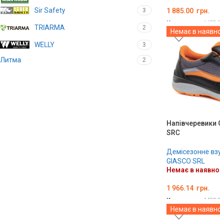
Sir Safety
1 885.00
грн.
3
Код товару:
MED0
TRIARMA
2
Немає в наявно
ОБЕРІТЬ ОПЦІЇ
WELLY
3
Литма
2
Напівчеревики 
SRC
Демісезонне вз
GIASCO SRL
Немає в наявно
1 966.14
грн.
Код товару:
MED0
Немає в наявно
ОБЕРІТЬ ОПЦІЇ