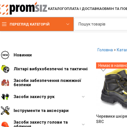
КАТАЛОГ
ОПЛАТА І ДОСТАВКА
ОБМІН ТА П
ПЕРЕГЛЯД КАТЕГОРІЙ
Головна
>
Ката
Новинки
Немає в наявно
Ліхтарі вибухобезпечні та тактичні
Засоби забезпечення пожежної
безпеки
Засоби захисту рук
Інструменти та аксесуари
Черевики шкіря
SRC
Засоби захисту голови та
обличчя