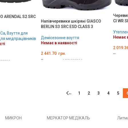
Черевик
O ARENDAL S2 SRC
CI WR S
Напівчеревики шкіряні GIASCO
BERLIN S3 SRC ESD CLASS 3
Утеплен
eCa
,
Взуття для
Немає в
Демісезонне взуття
для медпрацівників
Немає в наявності
сті
2 019.3
2 441.70
грн.
Код тов
Код товару:
MED000254
00231
ОБЕРІ
ОБЕРІТЬ ОПЦІЇ
←
1
2
3
4
5
РОН
МЕРКАТОР МЕДІКАЛЬ
Литма