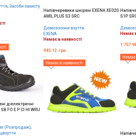
уття
,
Засоби захисту
Напівчеревики шкіряні EXENA XE020
Напівч
AMIL PLUS S3 SRC
S1P SR
сті
Демісезонне взуття
Демісез
Немає в
EXENA
Немає в наявності
15976
1 757.9
сті
945.12
грн.
Код тов
Немає 
Код товару:
MED000760
ОБЕРІ
Немає в наявності
ОБЕРІТЬ ОПЦІЇ
ені діелектричні
B FO E P CI HI WRU
ніг (Розпродаж)
,
ецвзуття
Напівч