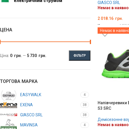
електричним струмом
GIASCO SRL
Немає в наявно
2 018.16
грн.
Код товару:
MED0
ЦЕНА
Немає в наявно
ОБЕРІТЬ ОПЦІЇ
Ціна:
0 грн.
—
5 730 грн.
ФІЛЬТР
ТОРГОВА МАРКА
EASYWALK
4
Напівчеревики 
EXENA
38
S3 SRC
GIASCO SRL
38
Демісезонне вз
Немає в наявно
MAVINSA
4