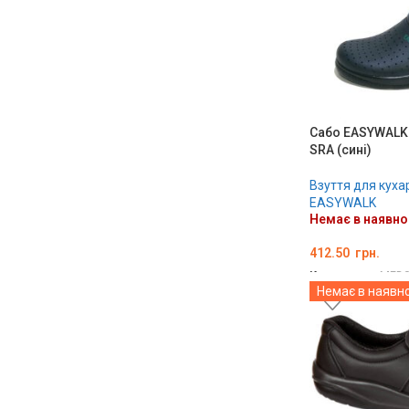
Сабо EASYWALK 
SRA (сині)
Взуття для куха
EASYWALK
Немає в наявно
412.50
грн.
Код товару:
MED0
Немає в наявно
ОБЕРІТЬ ОПЦІЇ