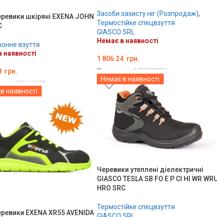
Засоби захисту ніг (Розпродаж)
,
еревики шкіряні EXENA JOHN
Термостійке спецвзуття
C
GIASCO SRL
Немає в наявності
онне взуття
 наявності
1 806.24
грн.
8
грн.
Код товару:
MED000821
Немає в наявності
ару:
MED000757
ОБЕРІТЬ ОПЦІЇ
в наявності
ТЬ ОПЦІЇ
Черевики утеплені діелектричні
GIASCO TESLA SB FO E P CI HI WR WR
HRO SRC
Термостійке спецвзуття
еревики EXENA XR55 AVENIDA
GIASCO SRL