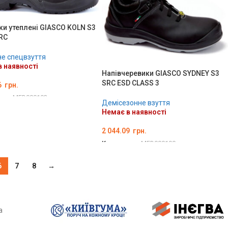
и утеплені GIASCO KOLN S3
RC
е спецвзуття
 наявності
Напівчеревики GIASCO SYDNEY S3
SRC ESD CLASS 3
6
грн.
ару:
MED000193
Демісезонне взуття
ТЬ ОПЦІЇ
Немає в наявності
2 044.09
грн.
Код товару:
MED000190
ОБЕРІТЬ ОПЦІЇ
6
7
8
→