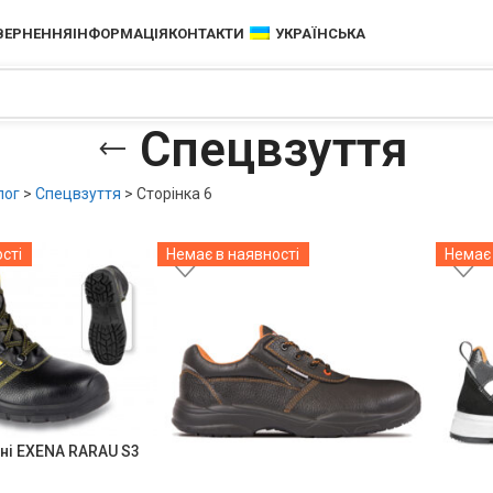
ОВЕРНЕННЯ
ІНФОРМАЦІЯ
КОНТАКТИ
УКРАЇНСЬКА
Спецвзуття
лог
>
Спецвзуття
>
Сторінка 6
сті
Немає в наявності
Немає 
ні EXENA RARAU S3