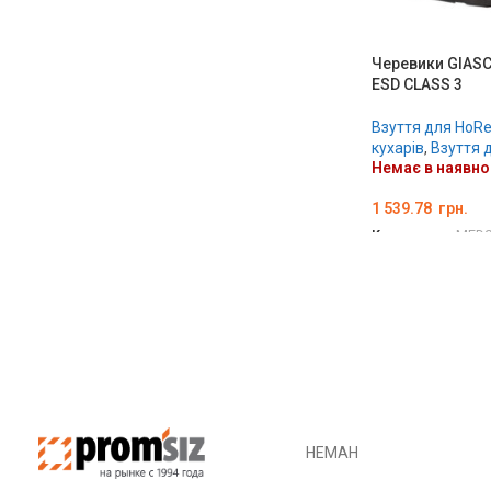
Черевики GIASC
ESD CLASS 3
Взуття для HoR
кухарів
,
Взуття 
Немає в наявно
1 539.78
грн.
Код товару:
MED0
ОБЕРІТЬ ОПЦІЇ
НЕМАН
МИК