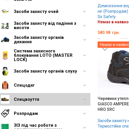
Демісезонне вз
Засоби захисту очей
ніг (Розпродаж)
Sir Safety
Немає в наявно
Засоби захисту від падіння з
висоти
580.98
грн.
Засоби захисту органів
Код товару:
0000
дихання
Немає в наявно
ОБЕРІТЬ ОПЦІЇ
Система захисного
блокування LOTO (MASTER
LOCK)
Засоби захисту органів слуху
Спецодяг
Черевики утепл
Спецвзуття
GIASCO AMPERE S
HRO SRC
Розпродаж
Засоби захисту 
ЗІЗ під час роботи з
Термостійке сп