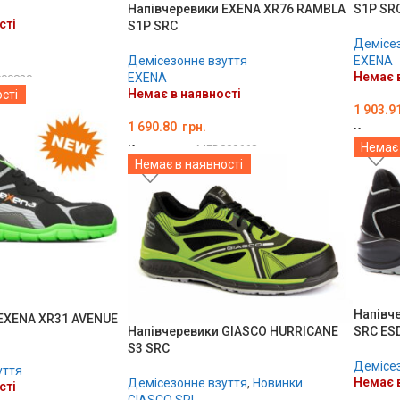
Напівчеревики EXENA XR76 RAMBLA
S1P SR
сті
S1P SRC
Демісез
Демісезонне взуття
EXENA
Немає в
EXENA
00820
Немає в наявності
сті
1 903.9
1 690.80
грн.
Код тов
Немає 
Код товару:
MED000668
ОБЕРІ
Немає в наявності
ОБЕРІТЬ ОПЦІЇ
Напівч
EXENA XR31 AVENUE
Напівчеревики GIASCO HURRICANE
SRC ES
S3 SRC
Демісез
уття
Немає в
Демісезонне взуття
,
Новинки
сті