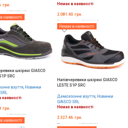
Немає в наявності
6
грн.
ару:
MED000447
2 081.40
грн.
в наявності
ТЬ ОПЦІЇ
Код товару:
MED000667
Немає в наявності
ОБЕРІТЬ ОПЦІЇ
еревики шкіряні GIASCO
S1P SRC
Напівчеревики шкіряні GIASCO
LESTE S1P SRC
онне взуття
,
Новинки
 SRL
Демісезонне взуття
,
Новинки
 наявності
GIASCO SRL
Немає в наявності
8
грн.
ару:
MED000603
2 327.46
грн.
в наявності
ТЬ ОПЦІЇ
Код товару:
MED000601