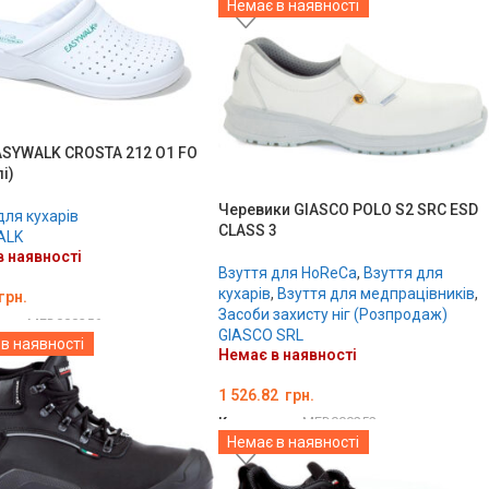
Немає в наявності
ОБЕРІТЬ ОПЦІЇ
ASYWALK CROSTA 212 O1 FO
і)
Черевики GIASCO POLO S2 SRC ESD
для кухарів
CLASS 3
ALK
 наявності
Взуття для HoReCa
,
Взуття для
кухарів
,
Взуття для медпрацівників
,
грн.
Засоби захисту ніг (Розпродаж)
ару:
MED000356
GIASCO SRL
в наявності
ТЬ ОПЦІЇ
Немає в наявності
1 526.82
грн.
Код товару:
MED000252
Немає в наявності
ОБЕРІТЬ ОПЦІЇ