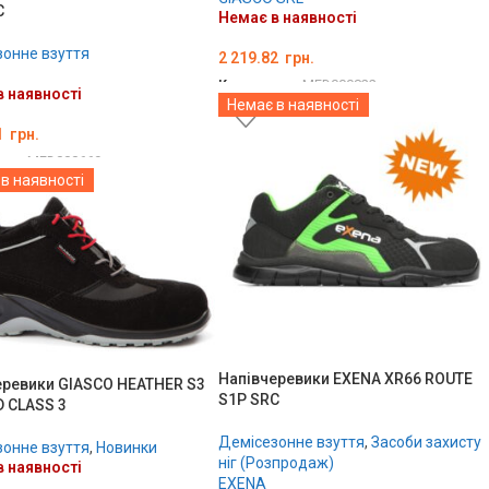
C
Немає в наявності
онне взуття
2 219.82
грн.
Код товару:
MED000822
 наявності
Немає в наявності
ОБЕРІТЬ ОПЦІЇ
1
грн.
ару:
MED000669
в наявності
ТЬ ОПЦІЇ
Напівчеревики EXENA XR66 ROUTE
еревики GIASCO HEATHER S3
S1P SRC
D CLASS 3
Демісезонне взуття
,
Засоби захисту
онне взуття
,
Новинки
ніг (Розпродаж)
 наявності
EXENA