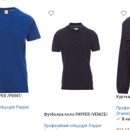
ER /PRINT/
Куртка
пецодяг Payper
Профес
(Італія)
Футболка поло PAYPER /VENICE/
В н
Професійний спецодяг Payper
511.14