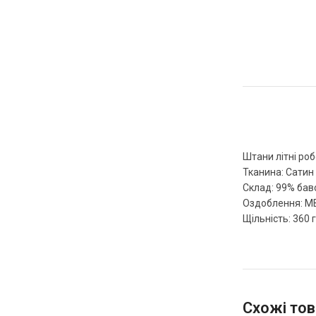
Штани літні ро
Тканина: Сатин
Склад: 99% бав
Оздоблення: М
Щільність: 360 г
Схожі тов