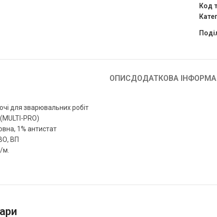
Код 
Катег
Поді
ОПИС
ДОДАТКОВА ІНФОРМА
бочі для зварювальних робіт
 (MULTI-PRO)
овна, 1% антистат
ВО, ВП
/м.
ари