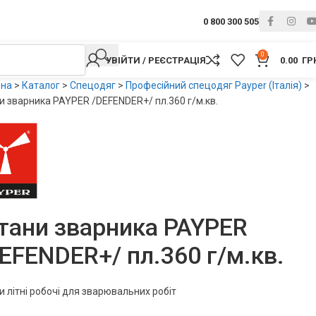
0 800 300 505
0
УВІЙТИ / РЕЄСТРАЦІЯ
0.00
ГР
вна
>
Каталог
>
Спецодяг
>
Професійний спецодяг Payper (Італія)
>
 зварника PAYPER /DEFENDER+/ пл.360 г/м.кв.
ани зварника PAYPER
EFENDER+/ пл.360 г/м.кв.
 літні робочі для зварювальних робіт