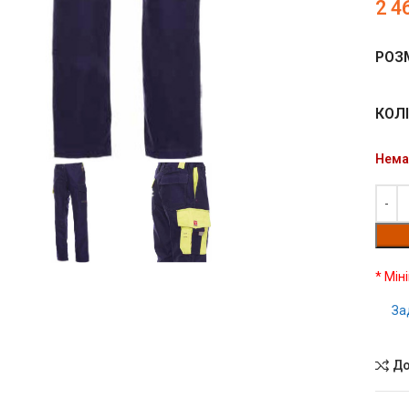
2 4
РОЗ
гляд продукту
КОЛ
чить
Нема
* Мін
За
До