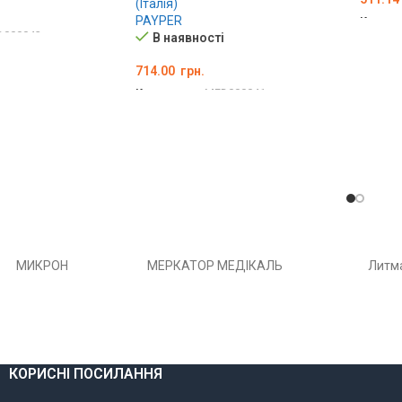
(Італія)
PAYPER
Код то
D000042
В наявності
ОБЕР
Ї
714.00
грн.
Код товару:
MED000041
ОБЕРІТЬ ОПЦІЇ
МИКРОН
МЕРКАТОР МЕДІКАЛЬ
Литм
КОРИСНІ ПОСИЛАННЯ