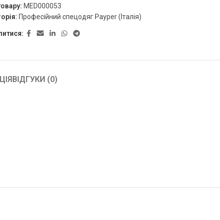
товару:
MED000053
орія:
Професійний спецодяг Payper (Італія)
литися:
ЦІЯ
ВІДГУКИ (0)