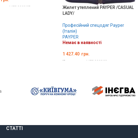
вару:
MED000207
Жилет утеплений PAYPER /CASUAL
LADY/
ІТЬ ОПЦІЇ
Професійний спецодяг Payper
(Італія)
PAYPER
Немає в наявності
1 427.40
грн.
Код товару:
MED000202
ОБЕРІТЬ ОПЦІЇ
а
СТАТТІ