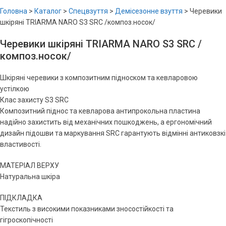
Головна
>
Каталог
>
Спецвзуття
>
Демісезонне взуття
>
Черевики
шкіряні TRIARMA NARO S3 SRC /композ.носок/
Черевики шкіряні TRIARMA NARO S3 SRC /
композ.носок/
Шкіряні черевики з композитним підноском та кевларовою
устілкою
Клас захисту S3 SRC
Композитний піднос та кевларова антипрокольна пластина
надійно захистить від механічних пошкоджень, а ергономічний
дизайн підошви та маркування SRC гарантують відмінні антиковзкі
властивості.
МАТЕРІАЛ ВЕРХУ
Натуральна шкіра
ПІДКЛАДКА
Текстиль з високими показниками зносостійкості та
гігроскопічності