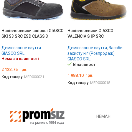
Напівчеревики шкіряні GIASCO
Напівчеревики GIASCO
SKI S3 SRC ESD CLASS 3
VALENCIA S1P SRC
Демісезонне взуття
Демісезонне взуття
,
Засоби
GIASCO SRL
захисту ніг (Розпродаж)
Немає в наявності
GIASCO SRL
В наявності
2 123.75
грн.
1 988.10
грн.
Код товару:
MED000021
Код товару:
MED000018
ОБЕРІТЬ ОПЦІЇ
ОБЕРІТЬ ОПЦІЇ
НЕМАН