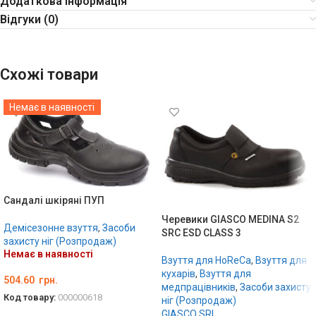
Додаткова інформація
Відгуки (0)
Схожі товари
Немає в наявності
Сандалі шкіряні ПУП
Черевики GIASCO MEDINA S2
Демісезонне взуття
,
Засоби
SRC ESD CLASS 3
захисту ніг (Розпродаж)
Немає в наявності
Взуття для HoReCa
,
Взуття для
кухарів
,
Взуття для
504.60
грн.
медпрацівників
,
Засоби захисту
Код товару:
000000618
ніг (Розпродаж)
GIASCO SRL