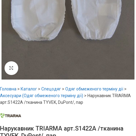
Увеличить
Головна
>
Каталог
>
Спецодяг
>
Одяг обмеженого терміну дії
>
Аксесуари (Одяг обмеженого терміну дії)
>
Нарукавник TRIARMA
арт.S1422A /тканина TYVEK, DuPont/, пар
Нарукавник TRIARMA арт.S1422A /тканина
TYVEK, DuPont/, пар