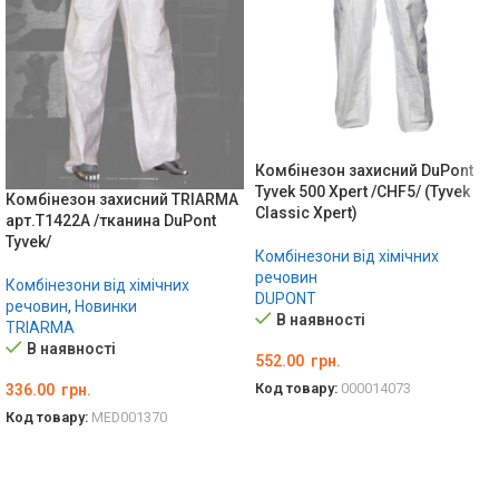
Комбінезон захисний DuPont
Tyvek 500 Xpert /CHF5/ (Tyvek
Комбінезон захисний TRIARMA
Classic Xpert)
арт.T1422A /тканина DuPont
Tyvek/
Комбінезони від хімічних
речовин
Комбінезони від хімічних
DUPONT
речовин
,
Новинки
В наявності
TRIARMA
В наявності
552.00
грн.
Код товару:
000014073
336.00
грн.
Код товару:
MED001370
ОБЕРІТЬ ОПЦІЇ
ОБЕРІТЬ ОПЦІЇ