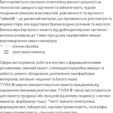
Виготовляються з волокон поліетилену високої щільності за
технологією швидкого кручення та забезпечують чудове
поєднання захисних властивостей, довговічності та зручності.
Тайвек® – це дихаючий матеріал, що проникається для повітря та
водяної пари, але відштовхує бризки водних розчинів та аерозолі.
Висока міра бар’єрного захисту від дрібнодисперсних частинок і
волокон розміром до 1 мкм і при цьому надзвичайно низьке
ворсовиділення самого матеріалу.
Антистатична обробка.
Без використання силікону.
Сфери застосування: робота в контакті з фармацевтичними
речовинами, хімічний захист, утилізація/переробка свинцю та
азбесту, ремонт обладнання, розпилення лакофарбових
матеріалів, загальне чищення та багато інших.
TYVEK ® широко використовується захисту працівників від
зараження хімічними реагентами. TYVEK ® також застосовується
для захисту продукції або процесів від впливу людини (у «чистих»
кімнатах, фарбуванні тощо). “Чисті” кімнати, електроніка,
фармацевтика. лабораторії, харчова промисловість, поліграфія,
атомна промисловість, сільське господарство,