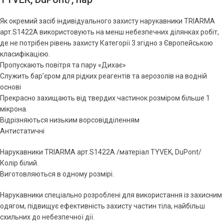
Як окремий засіб індивідуального захисту нарукавники TRIARMA
арт.S1422A використовують на менш небезпечних ділянках робіт,
де не потрібен рівень захисту Категорії 3 згідно з Європейською
класифікацією.
Пропускають повітря та пару «Дихає»
Служить бар’єром для рідких реагентів та аерозолів на водній
основі
Прекрасно захищають від твердих частинок розміром більше 1
мікрона.
Відрізняються низьким ворсовідділенням
Антистатичні
Нарукавники TRIARMA арт.S1422A /матеріал TYVEK, DuPont/
Колір білий.
Виготовляються в одному розмірі.
Нарукавники спеціально розроблені для використання із захисним
одягом, підвищує ефективність захисту частин тіла, найбільш
схильних до небезпечної дії.