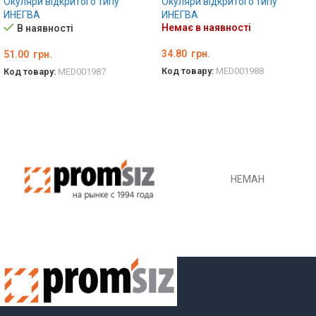
Окуляри відкритого типу
Окуляри відкритого типу
ИНЕГВА
ИНЕГВА
Немає в наявності
В наявності
34.80
грн.
51.00
грн.
Код товару:
MED001988
Код товару:
MED001987
ДЕТАЛЬНО
ДОДАТИ В КОШИК
НЕМАН