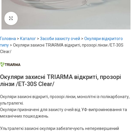
Увеличить
Головна
>
Каталог
>
Засоби захисту очей
>
Окуляри відкритого
типу
>
Окуляри захисні TRIARMA відкриті, прозорі лінзи /ET-30S
Clear/
Окуляри захисні TRIARMA відкриті, прозорі
лінзи /ET-30S Clear/
Окуляри захисні відкриті, прозорі лінзи, монолітні із полікарбонату,
ультралегкі.
Окуляри призначені для захисту очей від УФ-випромінювання та
механічних пошкоджень.
Ультралегкі захисні окуляри забезпечують неперевершений