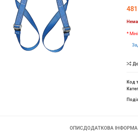
481
Нема
* Мін
чить
За
До
Код 
Катег
Поді
ОПИС
ДОДАТКОВА ІНФОРМА