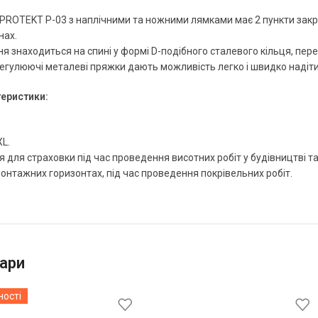
PROTEKT P-03 з наплічними та ножними лямками має 2 пункти закрі
нах.
я знаходиться на спині у формі D-подібного сталевого кільця, пере
егулюючі металеві пряжки дають можливість легко і швидко надіти 
теристики:
XL.
для страховки під час проведення висотних робіт у будівництві та
онтажних горизонтах, під час проведення покрівельних робіт.
ари
ності