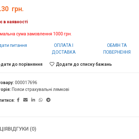
.30
грн.
є в наявності
імальна сума замовлення 1000 грн.
дати питання
ОПЛАТА І
ОБМІН ТА
ДОСТАВКА
ПОВЕРНЕННЯ
дати до порівняння
Додати до списку бажань
товару:
000017696
орія:
Пояси страхувальні лямкові
литися:
ЦІЯ
ВІДГУКИ (0)