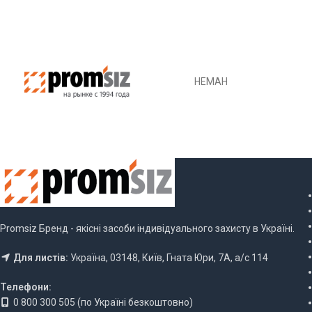
ОБЕРІТЬ ОПЦІ
НЕМАН
Promsiz Бренд - якісні засоби індивідуального захисту в Україні.
Для листів:
Україна, 03148, Київ, Гната Юри, 7А, а/с 114
Телефони:
0 800 300 505 (по Україні безкоштовно)