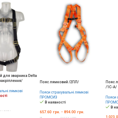
 для зварника Delta
закріплення/
Пояс лямковий /2ПЛ/
Пояс л
/1С-А/
альні лямкові
Пояси страхувальні лямкові
ості
ПРОМСИЗ
Пояси 
В наявності
ПРОМС
В н
657.60
грн.
–
894.00
грн.
015874
1 023.