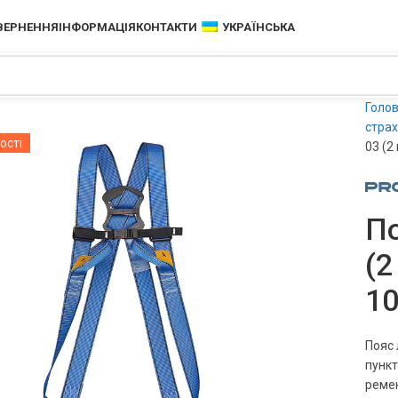
ОВЕРНЕННЯ
ІНФОРМАЦІЯ
КОНТАКТИ
УКРАЇНСЬКА
Голо
страх
ості
03 (2
По
(2
10
Пояс 
пункт
ремен