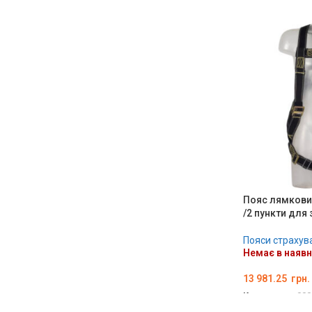
Пояс лямковий
/2 пункти для 
Пояси страхув
Немає в наявн
13 981.25
грн.
Код товару:
000