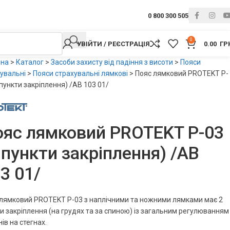
0 800 300 505
0
УВІЙТИ / РЕЄСТРАЦІЯ
0.00
ГР
вна
>
Каталог
>
Засоби захисту від падіння з висоти
>
Пояси
увальні
>
Пояси страхувальні лямкові
>
Пояс лямковий PROTEKT P-
 пункти закріплення) /AB 103 01/
яс лямковий PROTEKT P-03
 пункти закріплення) /AB
3 01/
лямковий PROTEKT P-03 з наплічними та ножними лямками має 2
и закріплення (на грудях та за спиною) із загальним регулюванням
ів на стегнах.