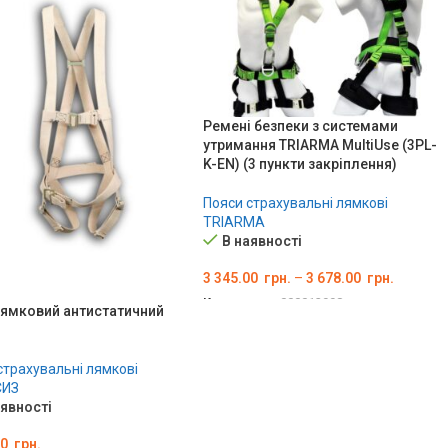
Ремені безпеки з системами
утримання TRIARMA MultiUse (3PL-
K-EN) (3 пункти закріплення)
Пояси страхувальні лямкові
TRIARMA
В наявності
3 345.00
грн.
–
3 678.00
грн.
Код товару:
000012998
ямковий антистатичний
ОБЕРІТЬ ОПЦІЇ
страхувальні лямкові
ИЗ
аявності
00
грн.