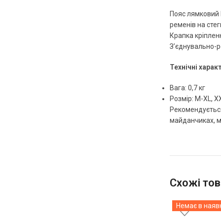
Пояс лямковий 
ременів на стег
Крапка кріпленн
З’єднувально-р
Технічні харак
Вага: 0,7 кг
Розмір: M-XL, X
Рекомендується 
майданчиках, м
Схожі тов
Немає в наяв