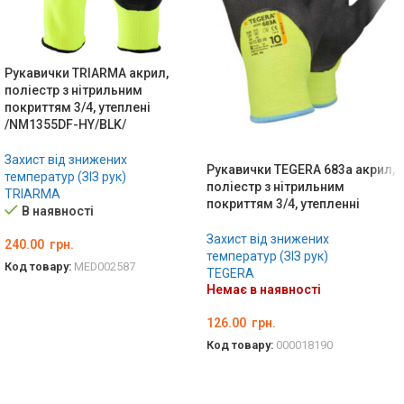
Рукавички TRIARMA акрил,
поліестр з нітрильним
покриттям 3/4, утеплені
/NM1355DF-HY/BLK/
Захист від знижених
Рукавички TEGERA 683a акрил,
температур (ЗІЗ рук)
поліестр з нітрильним
TRIARMA
покриттям 3/4, утепленні
В наявності
Захист від знижених
240.00
грн.
температур (ЗІЗ рук)
Код товару:
MED002587
TEGERA
Немає в наявності
ОБЕРІТЬ ОПЦІЇ
126.00
грн.
Код товару:
000018190
ОБЕРІТЬ ОПЦІЇ