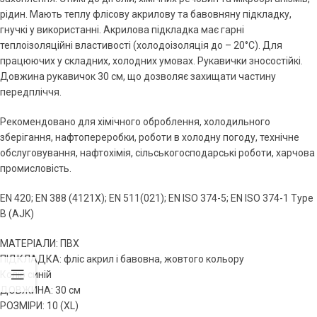
рідин. Мають теплу флісову акрилову та бавовняну підкладку,
гнучкі у використанні. Акрилова підкладка має гарні
теплоізоляційні властивості (холодоізоляція до – 20°С). Для
працюючих у складних, холодних умовах. Рукавички зносостійкі.
Довжина рукавичок 30 см, що дозволяє захищати частину
передпліччя.
Рекомендовано для хімічного оброблення, холодильного
зберігання, нафтопереробки, роботи в холодну погоду, технічне
обслуговування, нафтохімія, сільськогосподарські роботи, харчова
промисловість.
EN 420; EN 388 (4121Х); EN 511(021); EN ISO 374-5; EN ISO 374-1 Type
B (AJK)
МАТЕРІАЛИ: ПВХ
ПІДКЛАДКА: фліс акрил і бавовна, жовтого кольору
Колір синій
ДОВЖИНА: 30 см
РОЗМІРИ: 10 (XL)