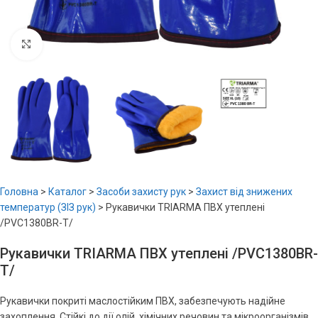
Увеличить
Головна
>
Каталог
>
Засоби захисту рук
>
Захист від знижених
температур (ЗІЗ рук)
>
Рукавички TRIARMA ПВХ утеплені
/PVC1380BR-T/
Рукавички TRIARMA ПВХ утеплені /PVC1380BR-
T/
Рукавички покриті маслостійким ПВХ, забезпечують надійне
захоплення. Стійкі до дії олій, хімічних речовин та мікроорганізмів,