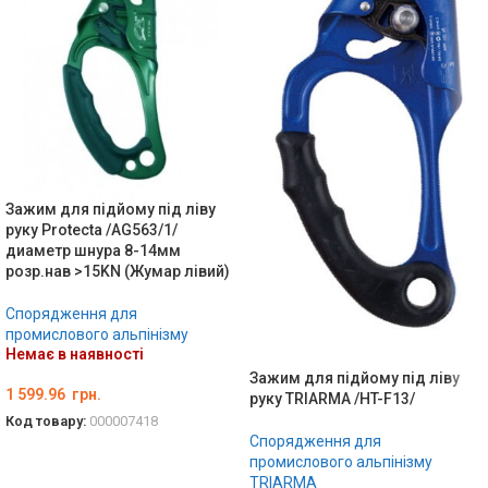
Зажим для підйому під ліву
руку Protecta /AG563/1/
диаметр шнура 8-14мм
розр.нав >15KN (Жумар лівий)
Спорядження для
промислового альпінізму
Немає в наявності
Зажим для підйому під ліву
1 599.96
грн.
руку TRIARMA /HT-F13/
Код товару:
000007418
Спорядження для
ДЕТАЛЬНО
промислового альпінізму
TRIARMA