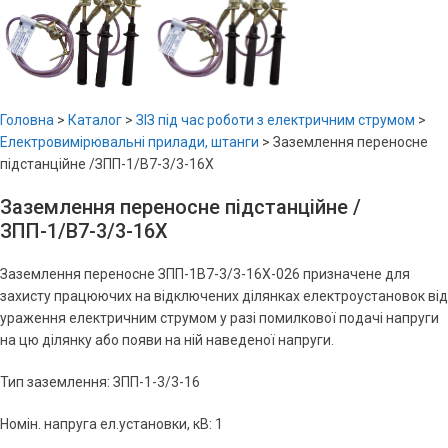
Головна
>
Каталог
>
ЗІЗ під час роботи з електричним струмом
>
Електровимірювальні прилади, штанги
>
Заземлення переносне
підстанційне /ЗПП-1/B7-3/3-16X
Заземлення переносне підстанційне /
ЗПП-1/B7-3/3-16X
Заземлення переносне ЗПП-1В7-3/3-16Х-026 призначене для
захисту працюючих на відключених ділянках електроустановок від
ураження електричним струмом у разі помилкової подачі напруги
на цю ділянку або появи на ній наведеної напруги.
Тип заземлення: ЗПП-1-3/3-16
Номін. напруга ел.установки, кВ: 1