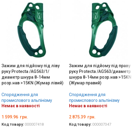
Зажим для підйому під ліву
Зажим для підйому під праву
руку Protecta /AG563/1/
руку Protecta /AG563/диаметр
диаметр шнура 8-14мм
шнура 8-14мм розр.нав >15KN
розр.нав >15KN (Жумар лівий)
(Жумар правий)
Спорядження для
Спорядження для
промислового альпінізму
промислового альпінізму
Немає в наявності
Немає в наявності
1 599.96
грн.
2 875.39
грн.
Код товару:
000007418
Код товару:
000007347
ДЕТАЛЬНО
ДЕТАЛЬНО