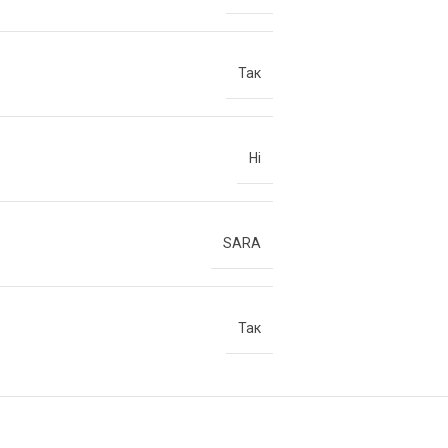
Так
Ні
SARA
Так