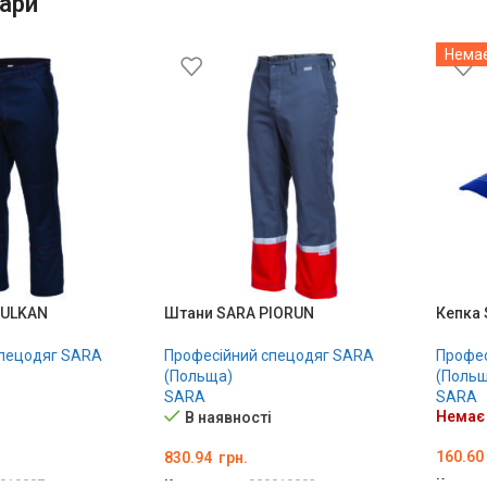
ари
Немає
WULKAN
Штани SARA PIORUN
Кепка
спецодяг SARA
Професійний спецодяг SARA
Профес
(Польща)
(Польщ
SARA
SARA
Немає 
В наявності
160.60
830.94
грн.
Код то
019007
Код товару:
000019003