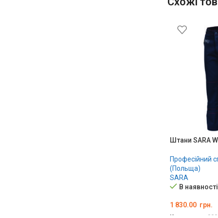
Схожі тов
Штани SARA 
Професійний 
(Польща)
SARA
В наявності
1 830.00
грн.
Код товару:
000