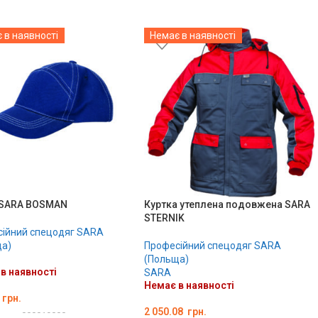
 в наявності
Немає в наявності
 SARA BOSMAN
Куртка утеплена подовжена SARA
STERNIK
ійний спецодяг SARA
а)
Професійний спецодяг SARA
(Польща)
в наявності
SARA
Немає в наявності
грн.
2 050.08
грн.
вару:
000019000