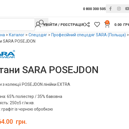
0 800 300 505
0
УВІЙТИ / РЕЄСТРАЦІЯ
0.00
ГР
вна
>
Каталог
>
Спецодяг
>
Професійний спецодяг SARA (Польща)
>
и SARA POSEJDON
тани SARA POSEJDON
 з колекції POSEJDON лінійки EXTRA
на: 65% поліестер / 35% бавовна
ість: 250±5 г/м.кв.
: графіт із чорною обробкою
64.00
грн.