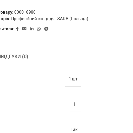
товару:
000018980
орія:
Професійний спецодяг SARA (Польща)
литися:
Я
ВІДГУКИ (0)
1 шт
Ні
Так