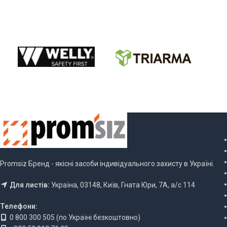
ОБЕРІТЬ ОПЦІ
Promsiz Бренд - якісні засоби індивідуального захисту в Україні.
Для листів:
Україна, 03148, Київ, Гната Юри, 7А, а/с 114
Телефони:
0 800 300 505 (по Україні безкоштовно)