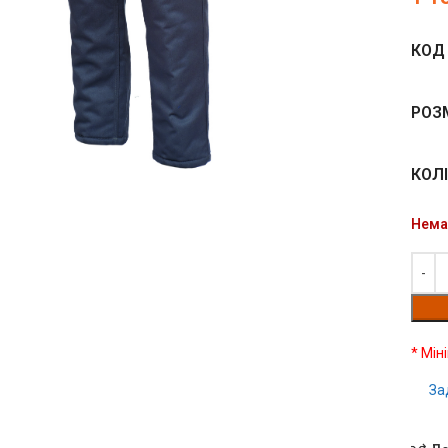
КОД 
чить
РОЗ
КОЛ
Нема
* Мін
За