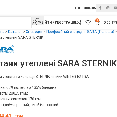
0 800 300 505
0
УВІЙТИ / РЕЄСТРАЦІЯ
0.00
ГР
вна
>
Каталог
>
Спецодяг
>
Професійний спецодяг SARA (Польща)
>
и утеплені SARA STERNIK
ани утеплені SARA STERNIK
 утеплені з колекції STERNIK лінійки WINTER EXTRA
на: 65% поліестер / 35% бавовна
ість: 280±5 г/м2
ювач: синтепон 170 г/м.
: сірий+червоний, синій+червоний
34.41
грн.