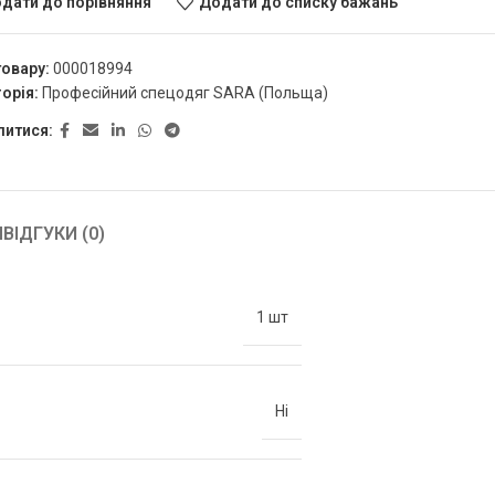
дати до порівняння
Додати до списку бажань
товару:
000018994
орія:
Професійний спецодяг SARA (Польща)
литися:
Я
ВІДГУКИ (0)
1 шт
Ні