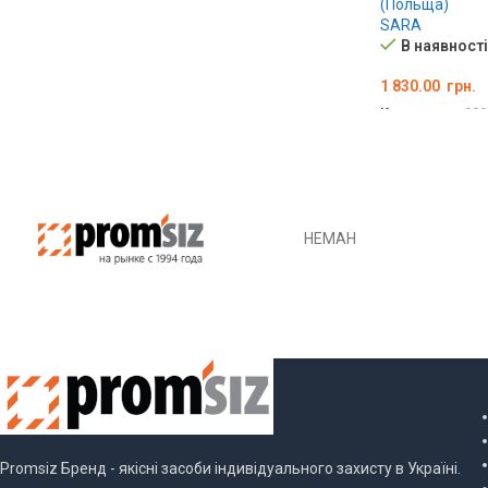
(Польща)
SARA
В наявності
1 830.00
грн.
Код товару:
000
ОБЕРІТЬ ОПЦІ
НЕМАН
МИК
Promsiz Бренд - якісні засоби індивідуального захисту в Україні.