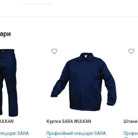
ари
WULKAN
Куртка SARA WULKAN
Штани
спецодяг SARA
Професійний спецодяг SARA
Профес