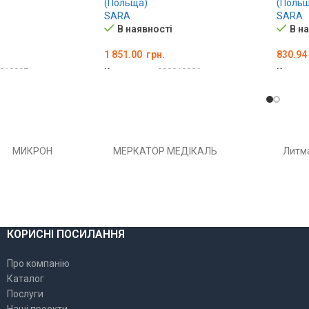
(Польща)
(Польщ
SARA
SARA
В наявності
В н
1 851.00
грн.
830.94
019007
Код товару:
000019006
Код то
Ї
ОБЕРІТЬ ОПЦІЇ
ОБЕР
РОН
МЕРКАТОР МЕДІКАЛЬ
Литма
КОРИСНІ ПОСИЛАННЯ
Про компанію
Каталог
Послуги