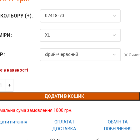
КОЛЬОРУ (+)
МІРИ
ІР
Очист
є в наявності
ДОДАТИ В КОШИК
імальна сума замовлення 1000 грн.
дати питання
ОПЛАТА І
ОБМІН ТА
ДОСТАВКА
ПОВЕРНЕННЯ