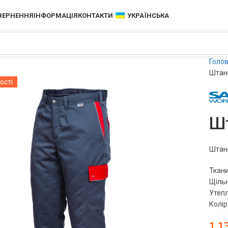
ОВЕРНЕННЯ
ІНФОРМАЦІЯ
КОНТАКТИ
УКРАЇНСЬКА
ості
Голо
Штан
Шт
Штани
Ткани
Щільн
Утепл
Колір
1 1