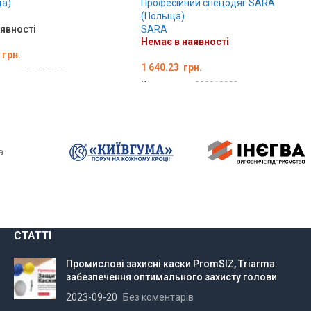
а)
Професійний спецодяг SARA
(Польща)
аявності
SARA
Немає в наявності
грн.
1 640.23
грн.
вару:
000019003
Код товару:
000018993
ІТЬ ОПЦІЇ
ОБЕРІТЬ ОПЦІЇ
СТАТТІ
Промислові захисні каски PromSIZ, Triarma:
забезпечення оптимального захисту голови
2023-09-20
Без коментарів