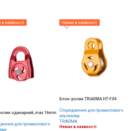
 в наявності
Немає в наявності
Блок-ролик TRIARMA HT-F04
Спорядження для промислового
ролик одинарний, max 16mm
альпінізму
TRIARMA
ження для промислового
Немає в наявності
ізму