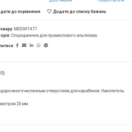
ДОСТАВКА
ПОВЕРНЕННЯ
дати до порівняння
Додати до списку бажань
товару:
MED001477
орія:
Спорядження для промислового альпінізму
литися:
0)
одаря многочисленным отверстиям для карабинов. Накопитель
аметром 20 мм.