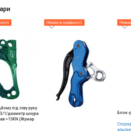
ари
ності
Немає в наявності
Немає
йому під ліву руку
Блок-
63/1/диаметр шнура
нав >15KN (Жумар
Споряд
альпін