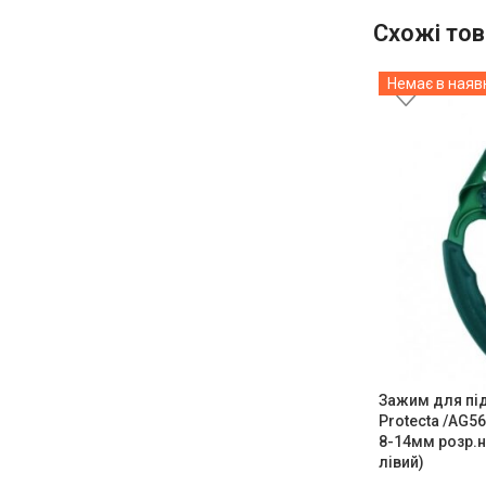
Схожі тов
Немає в наяв
Зажим для під
Protecta /AG5
8-14мм розр.
лівий)