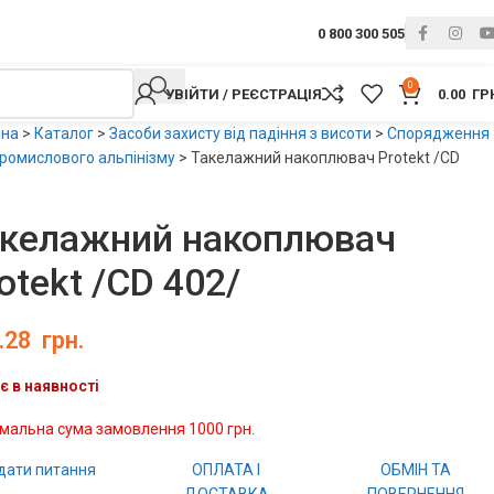
0 800 300 505
0
УВІЙТИ / РЕЄСТРАЦІЯ
0.00
ГР
вна
>
Каталог
>
Засоби захисту від падіння з висоти
>
Спорядження
ромислового альпінізму
>
Такелажний накоплювач Protekt /CD
акелажний накоплювач
otekt /CD 402/
.28
грн.
є в наявності
імальна сума замовлення 1000 грн.
дати питання
ОПЛАТА І
ОБМІН ТА