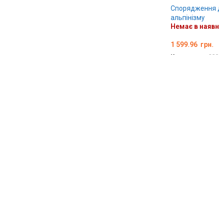
Спорядження 
альпінізму
Немає в наявн
1 599.96
грн.
Код товару:
000
ДЕТАЛЬНО