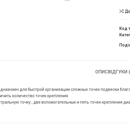
До
Код 
Катег
Поді
ОПИС
ВІДГУКИ (
дназнаен для быстрой организации сложных точек подвески благ
ичить количество точек крепления.
тральную точку , две вспомогательные и пять точек крепления ди