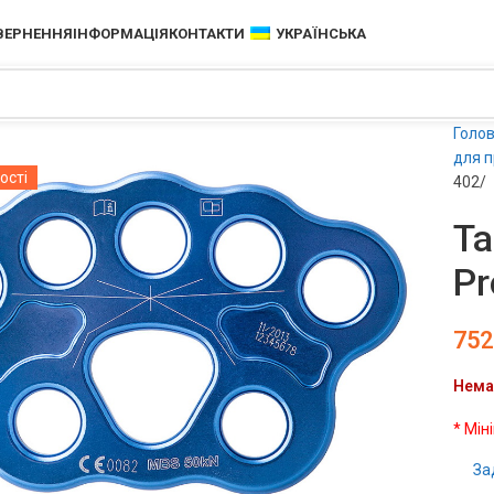
ОВЕРНЕННЯ
ІНФОРМАЦІЯ
КОНТАКТИ
УКРАЇНСЬКА
Голо
для п
ості
402/
Т
Pr
752
Нема
* Мін
чить
За