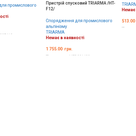
Пристрій спусковий TRIARMA /HT-
TRIAR
для промислового
F12/
Немає 
ості
Спорядження для промислового
513.00
альпінізму
Код то
TRIARMA
007418
ДЕТА
Немає в наявності
1 755.00
грн.
Код товару:
MED001400
ДЕТАЛЬНО