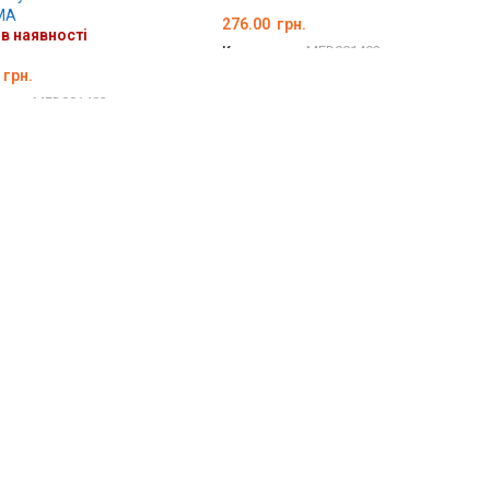
MA
276.00
грн.
в наявності
Код товару:
MED001402
грн.
ДЕТАЛЬНО
вару:
MED001403
ЛЬНО